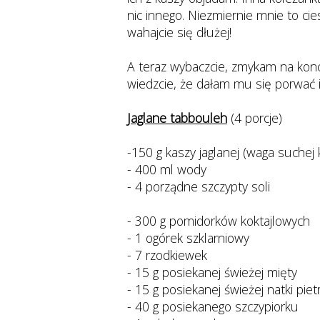
nic innego. Niezmiernie mnie to cies
wahajcie się dłużej!
A teraz wybaczcie, zmykam na konce
wiedzcie, że dałam mu się porwać 
Jaglane tabbouleh
(4 porcje)
-150 g kaszy jaglanej (waga suchej 
- 400 ml wody
- 4 porządne szczypty soli
- 300 g pomidorków koktajlowych
- 1 ogórek szklarniowy
- 7 rzodkiewek
- 15 g posiekanej świeżej mięty
- 15 g posiekanej świeżej natki piet
- 40 g posiekanego szczypiorku