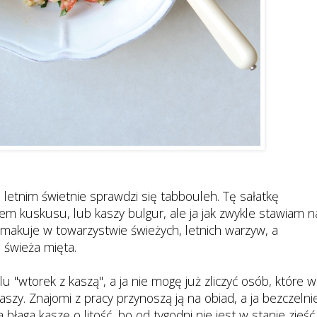
letnim świetnie sprawdzi się tabbouleh. Tę sałatkę
iem kuskusu, lub kaszy bulgur, ale ja jak zwykle stawiam n
smakuje w towarzystwie świeżych, letnich warzyw, a
 świeża mięta.
u "wtorek z kaszą", a ja nie mogę już zliczyć osób, które w
szy. Znajomi z pracy przynoszą ją na obiad, a ja bezczelni
 błaga kaszę o litość, bo od tygodni nie jest w stanie zjeść