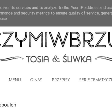
liver its services and to analyze traffic. Your IP address and us
rmance and security metrics to ensure quality of service, gene
buse.
MENU
O NAS
PRZEPISY
SERIE TEMATYCZ
abbouleh