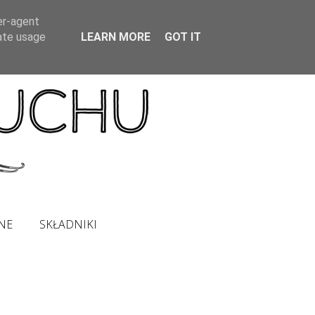
er-agent
rate usage
LEARN MORE
GOT IT
NE
SKŁADNIKI