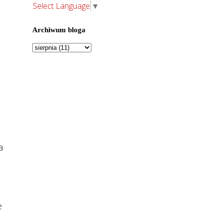
Select Language
▼
Archiwum bloga
a
e