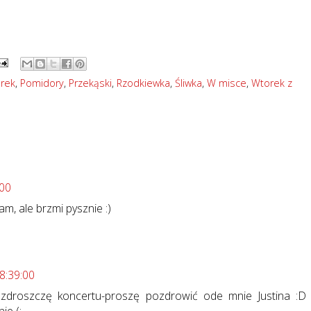
rek
,
Pomidory
,
Przekąski
,
Rzodkiewka
,
Śliwka
,
W misce
,
Wtorek z
:00
am, ale brzmi pysznie :)
18:39:00
azdroszczę koncertu-proszę pozdrowić ode mnie Justina :D
ie (: