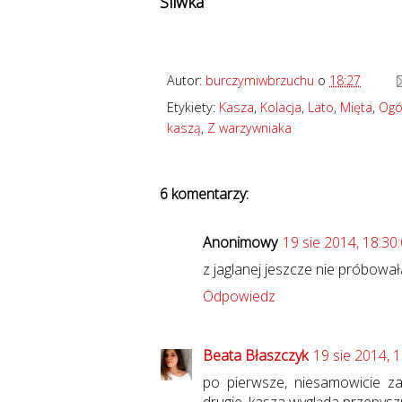
Śliwka
Autor:
burczymiwbrzuchu
o
18:27
Etykiety:
Kasza
,
Kolacja
,
Lato
,
Mięta
,
Ogó
kaszą
,
Z warzywniaka
6 komentarzy:
Anonimowy
19 sie 2014, 18:30
z jaglanej jeszcze nie próbował
Odpowiedz
Beata Błaszczyk
19 sie 2014, 
po pierwsze, niesamowicie z
drugie, kasza wygląda przepyszn