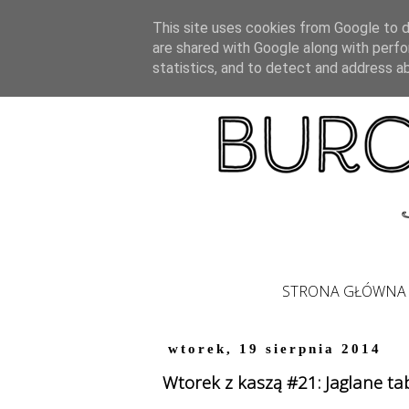
This site uses cookies from Google to de
are shared with Google along with perfo
statistics, and to detect and address a
STRONA GŁÓWNA
wtorek, 19 sierpnia 2014
Wtorek z kaszą #21: Jaglane t