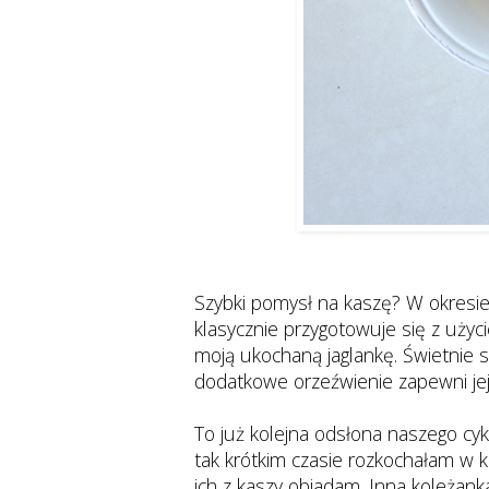
Szybki pomysł na kaszę? W okresie 
klasycznie przygotowuje się z użyc
moją ukochaną jaglankę. Świetnie 
dodatkowe orzeźwienie zapewni jej
To już kolejna odsłona naszego cykl
tak krótkim czasie rozkochałam w ka
ich z kaszy objadam. Inna koleżanka