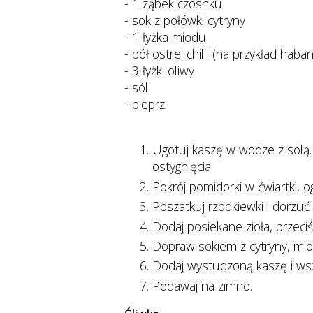
- 1 ząbek czosnku
- sok z połówki cytryny
- 1 łyżka miodu
- pół ostrej chilli (na przykład haba
- 3 łyżki oliwy
- sól
- pieprz
Ugotuj kaszę w wodze z solą.
ostygnięcia.
Pokrój pomidorki w ćwiartki, o
Poszatkuj rzodkiewki i dorzuć
Dodaj posiekane zioła, przeciś
Dopraw sokiem z cytryny, mio
Dodaj wystudzoną kaszę i ws
Podawaj na zimno.