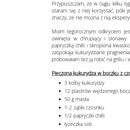
Przypuszczam, że w ciągu kilku ty
staram się z niej korzystać, póki j
znaczy, że nie można z nią ekspe
Moim tegorocznym odkryciem jest
owinięta w chrupiący i słonaw
papryczką chilli i skropiona kwa
zaspokaja kukurydziane pragnienia
próbowałam też ją robić na grillu i
Pieczona kukurydza w boczku z cz
3 kolby kukurydzy
12 plastrów wędzonego boc
50 g masła
1-2 ząbki czosnku
1/2 papryczki chilli
łyżeczka soli