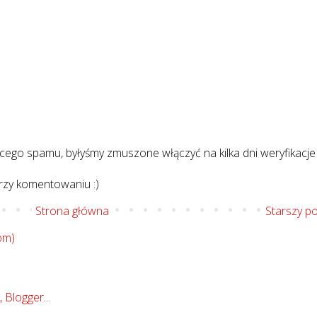
cego spamu, byłyśmy zmuszone włączyć na kilka dni weryfikacje
rzy komentowaniu :)
Strona główna
Starszy p
om)