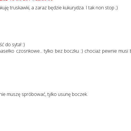
uję truskawki, a zaraz będzie kukurydza. I tak non stop ;)
ć do syta! :)
masełko czosnkowe... tylko bez boczku :) chociaż pewnie musi 
nie muszę spróbować, tylko usunę boczek.