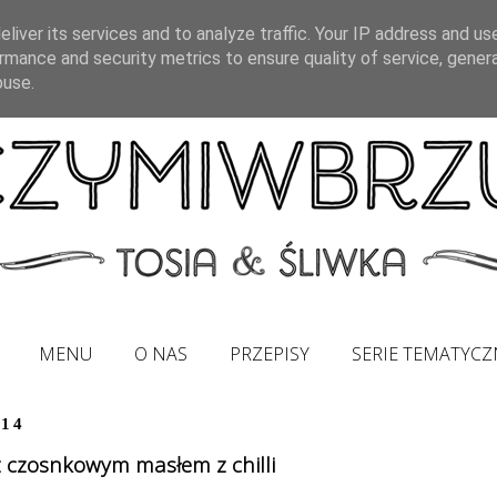
liver its services and to analyze traffic. Your IP address and us
rmance and security metrics to ensure quality of service, gene
buse.
MENU
O NAS
PRZEPISY
SERIE TEMATYCZ
014
 czosnkowym masłem z chilli