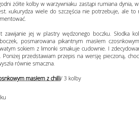
godni żółte kolby w warzywniaku zastąpi rumiana dynia, w
est.
ukurydza wiele do szczęścia nie potrzebuje, ale to 
K
rymentować.
 zawijanie jej w plastry wędzonego boczku. Słodka ko
y boczek, posmarowana pikantnym masłem czosnkowy
skowatym sokiem z limonki smakuje cudownie. I zdecydowa
. Poniżej przedstawiam przepis na wersję pieczoną, choc
 wyszła równie smaczna.
osnkowym masłem z chilli
/ 3 kolby
zku