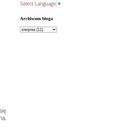
Select Language
▼
Archiwum bloga
się
na,