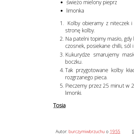
świeżo mielony pieprz
limonka
Kolby obieramy z niteczek i 
stronę kolby.
Na patelni topimy masło, gdy
czosnek, posiekane chilli, sól 
Kukurydze smarujemy masł
boczku.
Tak przygotowane kolby kł
rozgrzanego pieca.
Pieczemy przez 25 minut w 20
limonki.
Tosia
Autor:
burczymiwbrzuchu
o
19:55