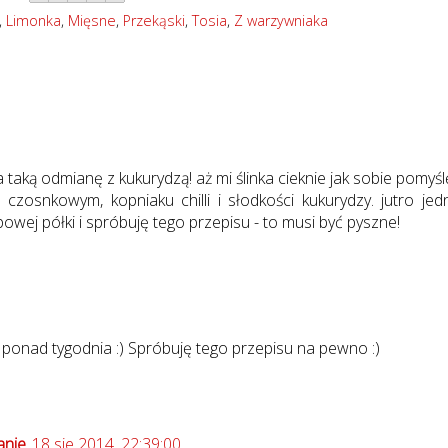
,
Limonka
,
Mięsne
,
Przekąski
,
Tosia
,
Z warzywniaka
 taką odmianę z kukurydzą! aż mi ślinka cieknie jak sobie pomyśl
czosnkowym, kopniaku chilli i słodkości kukurydzy. jutro jed
powej półki i spróbuję tego przepisu - to musi być pyszne!
d ponad tygodnia :) Spróbuję tego przepisu na pewno :)
anie
18 sie 2014, 22:39:00