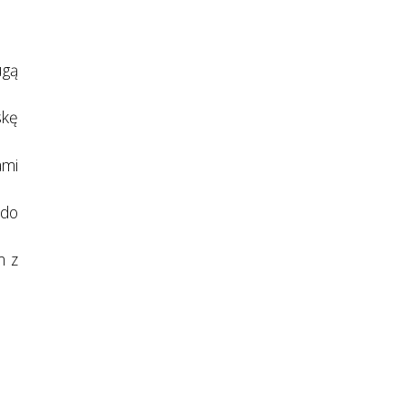
ugą
skę
ami
 do
m z