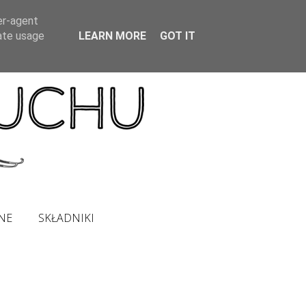
er-agent
rate usage
LEARN MORE
GOT IT
NE
SKŁADNIKI