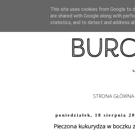
This site uses cookies from Google to de
are shared with Google along with perfo
statistics, and to detect and address a
STRONA GŁÓWNA
poniedziałek, 18 sierpnia 2
Pieczona kukurydza w boczku z