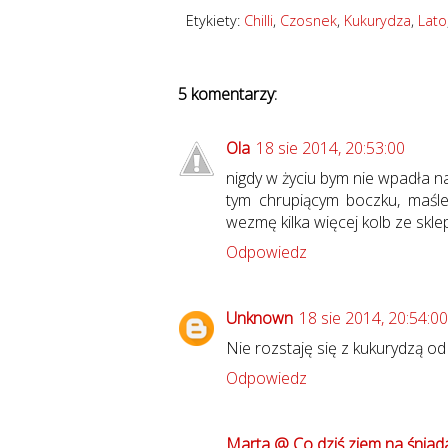
Etykiety:
Chilli
,
Czosnek
,
Kukurydza
,
Lato
5 komentarzy:
Ola
18 sie 2014, 20:53:00
nigdy w życiu bym nie wpadła na
tym chrupiącym boczku, maśle 
wezmę kilka więcej kolb ze skle
Odpowiedz
Unknown
18 sie 2014, 20:54:00
Nie rozstaję się z kukurydzą o
Odpowiedz
Marta @ Co dziś zjem na śniad