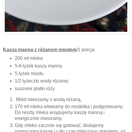
Kasza manna z różanym miodem
/1 porcja
200 ml mleka
5-6 łyżek kaszy manny
5 łyżek miodu
1/2 łyżeczki wody różanej
suszone płatki róży
Miód mieszamy z wodą różaną.
170 ml mleka wlewamy do rondelka i podgrzewamy.
Do reszty mleka wsypujemy kaszę manną i
energicznie mieszamy.
Gdy mleko zacznie się gotować, dodajemy
namoczoną kaszę i cały czas mieszając gotujemy, aż