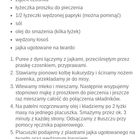
łyżeczka proszku do pieczenia
1/2 łyżeczki wędzonej papryki (można pominąć)
sól
olej do smażenia (kilka łyżek)
wędzony łosoś
jajka ugotowane na twardo
Puree z dyni łączymy z jajkami, przeciśniętym przez
praskę czosnkiem, przyprawami.
Stawiamy pionowo kolbę kukurydzy i ścinamy nożem
ziarenka, przekładamy je do misy.
Wlewamy mleko i mieszamy. Następnie wsypujemy
stopniowo mąkę z proszkiem do pieczenia i jeszcze
raz mieszamy całość do połączenia składników.
Na patelni rozgrzewamy olej i kładziemy po 2 łyżki
masy na jednego placuszka. Smażymy przez ok. 3
minuty z każdej strony. Odsączamy z tłuszczu przy
pomocy ręcznika papierowego.
Placuszki podajemy z plastrami jajka ugotowanego na
twardo oraz wędzonym łososiem.