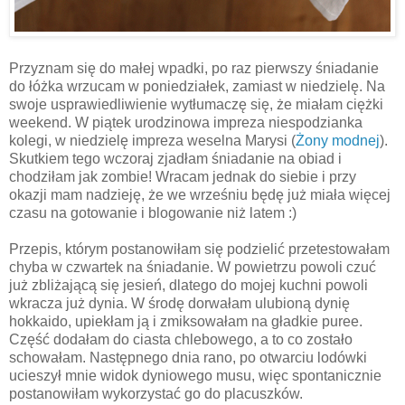
Przyznam się do małej wpadki, po raz pierwszy śniadanie
do łóżka wrzucam w poniedziałek, zamiast w niedzielę. Na
swoje usprawiedliwienie wytłumaczę się, że miałam ciężki
weekend. W piątek urodzinowa impreza niespodzianka
kolegi, w niedzielę impreza weselna Marysi (
Żony modnej
).
Skutkiem tego wczoraj zjadłam śniadanie na obiad i
chodziłam jak zombie! Wracam jednak do siebie i przy
okazji mam nadzieję, że we wrześniu będę już miała więcej
czasu na gotowanie i blogowanie niż latem :)
Przepis, którym postanowiłam się podzielić przetestowałam
chyba w czwartek na śniadanie. W powietrzu powoli czuć
już zbliżającą się jesień, dlatego do mojej kuchni powoli
wkracza już dynia. W środę dorwałam ulubioną dynię
hokkaido, upiekłam ją i zmiksowałam na gładkie puree.
Część dodałam do ciasta chlebowego, a to co zostało
schowałam. Następnego dnia rano, po otwarciu lodówki
ucieszył mnie widok dyniowego musu, więc spontanicznie
postanowiłam wykorzystać go do placuszków.