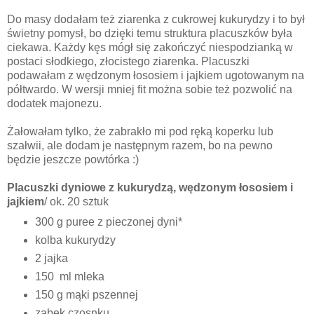
Do masy dodałam też ziarenka z cukrowej kukurydzy i to był
świetny pomysł, bo dzięki temu struktura placuszków była
ciekawa. Każdy kęs mógł się zakończyć niespodzianką w
postaci słodkiego, złocistego ziarenka. Placuszki
podawałam z wędzonym łososiem i jajkiem ugotowanym na
półtwardo. W wersji mniej fit można sobie też pozwolić na
dodatek majonezu.
Żałowałam tylko, że zabrakło mi pod ręką koperku lub
szałwii, ale dodam je następnym razem, bo na pewno
będzie jeszcze powtórka :)
Placuszki dyniowe z kukurydzą, wędzonym łososiem i
jajkiem
/ ok. 20 sztuk
300 g puree z pieczonej dyni*
kolba kukurydzy
2 jajka
150 ml mleka
150 g mąki pszennej
ząbek czosnku