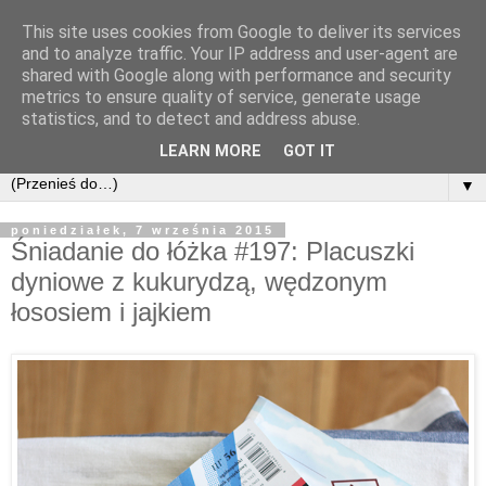
This site uses cookies from Google to deliver its services
and to analyze traffic. Your IP address and user-agent are
shared with Google along with performance and security
metrics to ensure quality of service, generate usage
statistics, and to detect and address abuse.
LEARN MORE
GOT IT
▼
poniedziałek, 7 września 2015
Śniadanie do łóżka #197: Placuszki
dyniowe z kukurydzą, wędzonym
łososiem i jajkiem