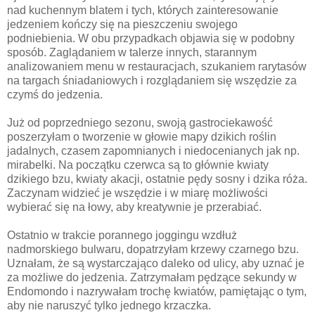
nad kuchennym blatem i tych, których zainteresowanie
jedzeniem kończy się na pieszczeniu swojego
podniebienia. W obu przypadkach objawia się w podobny
sposób. Zaglądaniem w talerze innych, starannym
analizowaniem menu w restauracjach, szukaniem rarytasów
na targach śniadaniowych i rozglądaniem się wszędzie za
czymś do jedzenia.
Już od poprzedniego sezonu, swoją gastrociekawość
poszerzyłam o tworzenie w głowie mapy dzikich roślin
jadalnych, czasem zapomnianych i niedocenianych jak np.
mirabelki. Na początku czerwca są to głównie kwiaty
dzikiego bzu, kwiaty akacji, ostatnie pędy sosny i dzika róża.
Zaczynam widzieć je wszędzie i w miarę możliwości
wybierać się na łowy, aby kreatywnie je przerabiać.
Ostatnio w trakcie porannego joggingu wzdłuż
nadmorskiego bulwaru, dopatrzyłam krzewy czarnego bzu.
Uznałam, że są wystarczająco daleko od ulicy, aby uznać je
za możliwe do jedzenia. Zatrzymałam pędzące sekundy w
Endomondo i nazrywałam trochę kwiatów, pamiętając o tym,
aby nie naruszyć tylko jednego krzaczka.