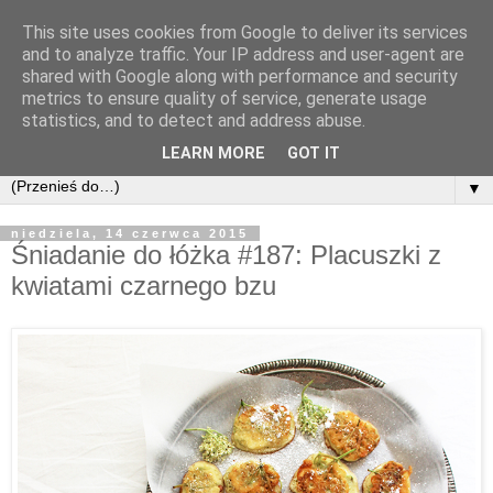
This site uses cookies from Google to deliver its services
and to analyze traffic. Your IP address and user-agent are
shared with Google along with performance and security
metrics to ensure quality of service, generate usage
statistics, and to detect and address abuse.
LEARN MORE
GOT IT
▼
niedziela, 14 czerwca 2015
Śniadanie do łóżka #187: Placuszki z
kwiatami czarnego bzu