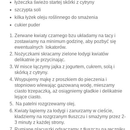
łyżeczka świeżo startej skórki z cytryny
szczypta soli
kilka łyżek oleju roślinnego do smażenia
cukier puder
Zerwane kwiaty czarnego bzu układamy na tacy i
zostawiamy na minimum godzinę, aby pozbyć się
ewentualnych lokatorów.
Nożyczkami skracamy zielone łodygi kwiatów
delikatnie je przycinając.
W misce łączymy jajka z jogurtem, cukrem, solą i
skórką z cytryny.
Wsypujemy mąkę z proszkiem do pieczenia i
stopniowo wlewając gazowaną wodę, mieszamy
ciasto trzepaczką, aż osiągniemy gładkie i delikatnie
lejące ciasto.
Na patelni rozgrzewamy olej.
Kwiaty łapiemy za łodygi i zanurzamy w cieście,
kładziemy na rozgrzanym tłuszczu i smażymy przez 2-
3 minuty z każdej strony.
Rumiane placuszki odsączamy z tłuszczu na ręczniku