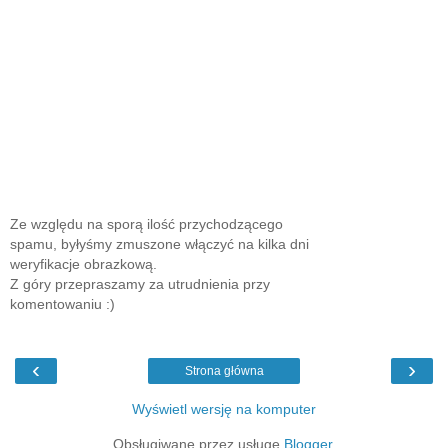
Ze względu na sporą ilość przychodzącego
spamu, byłyśmy zmuszone włączyć na kilka dni
weryfikacje obrazkową.
Z góry przepraszamy za utrudnienia przy
komentowaniu :)
‹
›
Strona główna
Wyświetl wersję na komputer
Obsługiwane przez usługę
Blogger
.