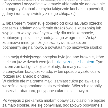
aforyzmów i oczywiście w temacie ubierania się adekwatnie
do pogody. A rabarbar chyba faktycznie kochał, bo powrócił,
jędrny i rumiany, świetny z niego chłopak :)
Z rabarbarem romansuję dopiero od kilku lat. Jako dziecko
czasem zjadałam go w formie drożdżówki z kruszonką lub
wypijałam w zbyt kwaśnym wtedy dla mnie kompocie,
zrobionym przez ciotkę hodującą go w ogrodzie. Wciąż
zdumiewa mnie tym, że jest warzywem, co sezon
poznajemy się na nowo, a powitałam go niezwykle słodko!
Inspiracją dzisiejszego przepisu było jaglane brownie, które
piekłam już w dwóch wersjach:
klasyczne
j i
z batatem
. Tym
razem zamiast gorzkiej czekolady, do masy na ciasto
przemyciłam białą czekoladę, w ten sposób wyszło coś w
rodzaju jaglanego blondies.
W cieście nie ma grama mąki, zamiast cukru pojawiła się
wcześniej wspomniana biała czekolada. Wierzch ozdobiły
paseczki rabarbaru, posypane cukrem trzcinowym.
Po wyjęciu z piekarnika miałam obawy czy ciasto nie będzie
za mało słodkie, ale się pomyliłam, dodatkowo posypane z