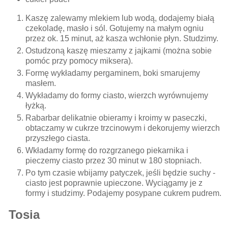
Kaszę zalewamy mlekiem lub wodą, dodajemy białą
czekoladę, masło i sól. Gotujemy na małym ogniu
przez ok. 15 minut, aż kasza wchłonie płyn. Studzimy.
Ostudzoną kaszę mieszamy z jajkami (można sobie
pomóc przy pomocy miksera).
Formę wykładamy pergaminem, boki smarujemy
masłem.
Wykładamy do formy ciasto, wierzch wyrównujemy
łyżką.
Rabarbar delikatnie obieramy i kroimy w paseczki,
obtaczamy w cukrze trzcinowym i dekorujemy wierzch
przyszłego ciasta.
Wkładamy formę do rozgrzanego piekarnika i
pieczemy ciasto przez 30 minut w 180 stopniach.
Po tym czasie wbijamy patyczek, jeśli będzie suchy -
ciasto jest poprawnie upieczone. Wyciągamy je z
formy i studzimy. Podajemy posypane cukrem pudrem.
Tosia