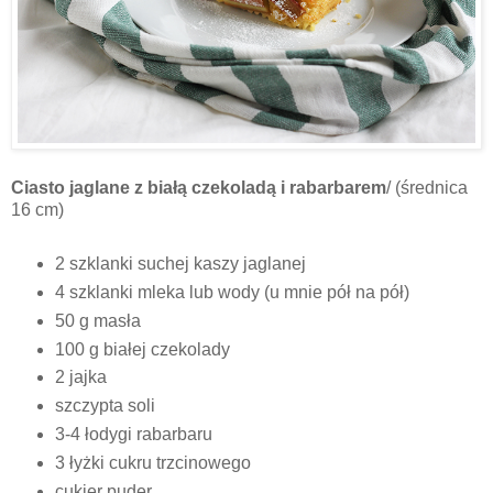
Ciasto jaglane z białą czekoladą i rabarbarem
/ (średnica
16 cm)
2 szklanki suchej kaszy jaglanej
4 szklanki mleka lub wody (u mnie pół na pół)
50 g masła
100 g białej czekolady
2 jajka
szczypta soli
3-4 łodygi rabarbaru
3 łyżki cukru trzcinowego
cukier puder