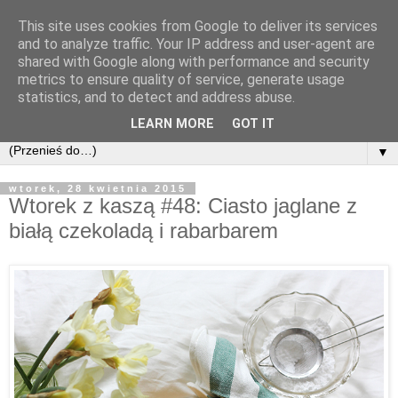
This site uses cookies from Google to deliver its services
and to analyze traffic. Your IP address and user-agent are
shared with Google along with performance and security
metrics to ensure quality of service, generate usage
statistics, and to detect and address abuse.
LEARN MORE
GOT IT
▼
wtorek, 28 kwietnia 2015
Wtorek z kaszą #48: Ciasto jaglane z
białą czekoladą i rabarbarem