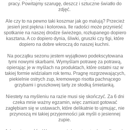
pracy. Powitajmy szarugę, deszcz i sztuczne światło do
zdjęć.
Ale czy to na pewno taki koszmar jak go malują? Przecież
jesień jest piękna i kolorowa. Ile radości może przynieść
spotkanie na naszej drodze świeżego, rozłupanego dopiero
kasztana. A co dopiero dynia, śliwki, gruszki czy figi, które
dopiero na dobre wkroczą do naszej kuchni.
Na początku sezonu jestem wyjątkowo podekscytowana
tymi nowymi skarbami. Wymyślam potrawę za potrawą,
opierając je w myślach na produktach, które ostatni raz w
takiej formie widziałam rok temu. Pragnę rozgrzewających,
piekielnie ostrych zup, kremowego risotta pachnącego
grzybami i gruszkowej tarty ze słodką śmietanką.
Niestety na myśleniu na razie musi się skończyć. Za 6 dni
czeka mnie ważny egzamin, więc zamiast gotować
zagłębiam się w ustawach, które delikatnie to ujmując, nie
przynoszą mi takiej przyjemności jak myśli o jesiennej
zupie.