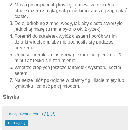
Masło pokrój w małą kostkę i umieść w misce/na
blacie razem z mąką, solą i żółtkiem. Zacznij zagniatać
ciasto.
Dolej odrobinę zimnej wody, tak aby ciasto stworzyło
jednolitą masę (u mnie było to ok. 2 łyżek).
Foremki do tartaletek wyłóż ciastem i porób w nim
dziurki widelcem, aby nie podnosiły się podczas
pieczenia.
Umieść foremki z ciastem w piekarniku i piecz ok. 20
minut aż lekko się zarumienią.
Wnętrze ciepłych jeszcze tartaletek wysmaruj kozim
serem.
Na serze ułóż pokrojone w plastry figi, liście mięty lub
tymianku i całość polej miodem.
Śliwka
burczymiwbrzuchu
o
21:15
Udostępnij