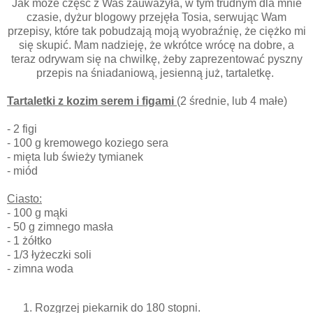
Jak może część z Was zauważyła, w tym trudnym dla mnie
czasie, dyżur blogowy przejęła Tosia, serwując Wam
przepisy, które tak pobudzają moją wyobraźnię, że ciężko mi
się skupić. Mam nadzieję, że wkrótce wrócę na dobre, a
teraz odrywam się na chwilkę, żeby zaprezentować pyszny
przepis na śniadaniową, jesienną już, tartaletkę.
Tartaletki z kozim serem i figami
(2 średnie, lub 4 małe)
- 2 figi
- 100 g kremowego koziego sera
- mięta lub świeży tymianek
- miód
Ciasto:
- 100 g mąki
- 50 g zimnego masła
- 1 żółtko
- 1/3 łyżeczki soli
- zimna woda
Rozgrzej piekarnik do 180 stopni.