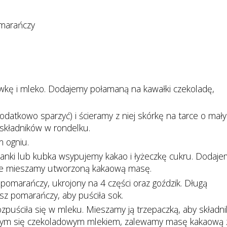
omarańczy
ę i mleko. Dodajemy połamaną na kawałki czekoladę,
atkowo sparzyć) i ścieramy z niej skórkę na tarce o mał
składników w rondelku.
 ogniu.
lanki lub kubka wsypujemy kakao i łyżeczkę cukru. Dodaje
znie mieszamy utworzoną kakaową masę.
pomarańczy, ukrojony na 4 części oraz goździk. Długą
sz pomarańczy, aby puściła sok.
puściła się w mleku. Mieszamy ją trzepaczką, aby składni
jącym się czekoladowym mlekiem, zalewamy masę kakaową 