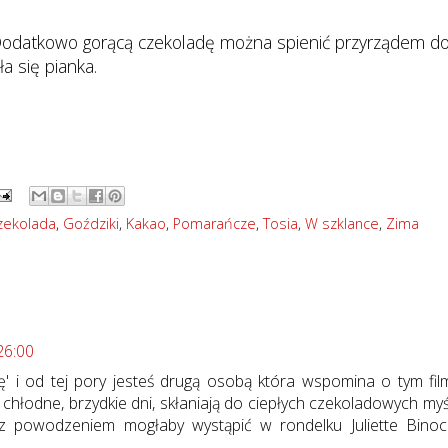
Dodatkowo gorącą czekoladę można spienić przyrządem d
a się pianka.
zekolada
,
Goździki
,
Kakao
,
Pomarańcze
,
Tosia
,
W szklance
,
Zima
26:00
' i od tej pory jesteś drugą osobą która wspomina o tym film
 chłodne, brzydkie dni, skłaniają do ciepłych czekoladowych myśli
 powodzeniem mogłaby wystąpić w rondelku Juliette Binoc