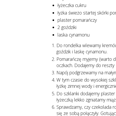
łyżeczka cukru
łyżka świeżo startej skórki p
plaster pomarańczy
2 goździki
laska cynamonu
Do rondelka wlewamy kremówk
goździk i laskę cynamonu.
Pomarańczę myjemy (warto dod
oczkach. Dodajemy do reszty 
Napój podgrzewamy na małym
W tym czasie do wysokiej szk
łyżkę zimnej wody i energic
Do szklanki dodajemy plaster 
łyżeczką lekko zgniatamy miąż
Sprawdzamy, czy czekolada roz
się ze sobą połączyły. Gotu