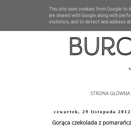
This site uses cookies from Google to de
are shared with Google along with perfo
statistics, and to detect and address a
STRONA GŁÓWNA
czwartek, 29 listopada 2012
Gorąca czekolada z pomarańc