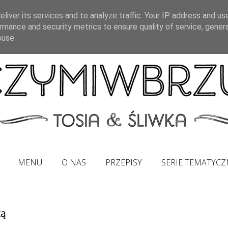
liver its services and to analyze traffic. Your IP address and us
rmance and security metrics to ensure quality of service, gene
buse.
MENU
O NAS
PRZEPISY
SERIE TEMATYCZ
zą