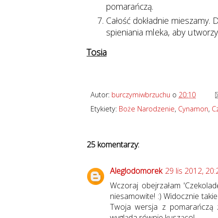
pomarańczą.
Całość dokładnie mieszamy. 
spieniania mleka, aby utworzył
Tosia
Autor:
burczymiwbrzuchu
o
20:10
Etykiety:
Boże Narodzenie
,
Cynamon
,
C
25 komentarzy:
Aleglodomorek
29 lis 2012, 20:
Wczoraj obejrzałam 'Czekoladę
niesamowite! :) Widocznie takie
Twoja wersja z pomarańczą z
wygląda równie kusząco!