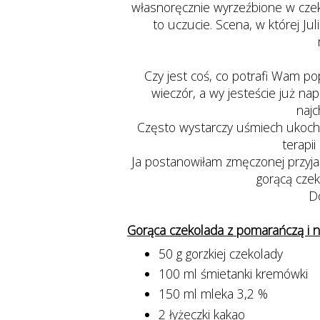
własnoręcznie wyrzeźbione w czeko
to uczucie. Scena, w której Jul
Czy jest coś, co potrafi Wam p
wieczór, a wy jesteście już n
najc
Często wystarczy uśmiech ukocha
terapi
Ja postanowiłam zmęczonej przyj
gorącą cze
Do
Gorąca czekolada z pomarańczą i 
50 g gorzkiej czekolady
100 ml śmietanki kremówki
150 ml mleka 3,2 %
2 łyżeczki kakao