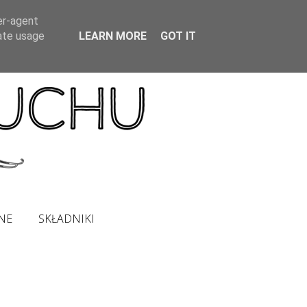
er-agent
rate usage
LEARN MORE
GOT IT
NE
SKŁADNIKI