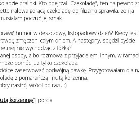
ladzie pralinki. Kto obejrzał "Czekoladę", ten na pewno z
iette nalewa gorącą czekoladę do filiżanki sprawiła, że i ja
musiałam poczuć jej smak.
oprawić humor w deszczowy, listopadowy dzień? Kiedy jest
aprawdę zmęczeni całym dniem. A następny, spędzilibyście
hętniej nie wychodząc z łóżka?
nej osoby, albo rozmowa z przyjacielem. Innym, w ramac
i może pomóc już tylko czekolada.
aciółce zaserwować podwójną dawkę. Przygotowałam dla n
koladę z pomarańczą i nutą korzenną.
bry nastrój wrócił od razu :)
nutą korzenną/
1 porcja