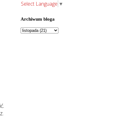
Select Language
▼
Archiwum bloga
ić.
z.
e