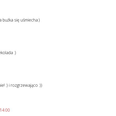
 buźka się uśmiecha:)
kolada :)
! :) i rozgrzewająco :))
:14:00