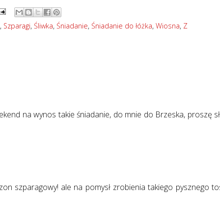
,
Szparagi
,
Śliwka
,
Śniadanie
,
Śniadanie do łóżka
,
Wiosna
,
Z
kend na wynos takie śniadanie, do mnie do Brzeska, proszę sł
ezon szparagowy! ale na pomysł zrobienia takiego pysznego to