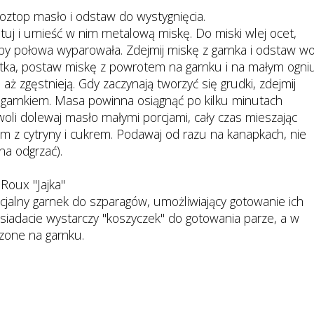
oztop masło i odstaw do wystygnięcia.
tuj i umieść w nim metalową miskę. Do miski wlej ocet,
 aby połowa wyparowała. Zdejmij miskę z garnka i odstaw w
ółtka, postaw miskę z powrotem na garnku i na małym ogni
 aż zgęstnieją. Gdy zaczynają tworzyć się grudki, zdejmij
a garnkiem. Masa powinna osiągnąć po kilku minutach
li dolewaj masło małymi porcjami, cały czas mieszając
em z cytryny i cukrem. Podawaj od razu na kanapkach, nie
na odgrzać).
Roux "Jajka"
cjalny garnek do szparagów, umożliwiający gotowanie ich
posiadacie wystarczy "koszyczek" do gotowania parze, a w
zone na garnku.