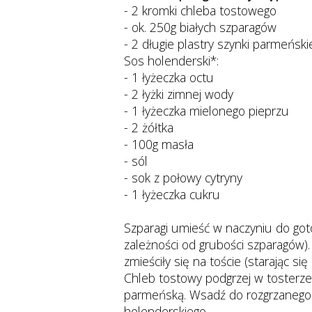
- 2 kromki chleba tostowego
- ok. 250g białych szparagów
- 2 długie plastry szynki parmeński
Sos holenderski*:
- 1 łyżeczka octu
- 2 łyżki zimnej wody
- 1 łyżeczka mielonego pieprzu
- 2 żółtka
- 100g masła
- sól
- sok z połowy cytryny
- 1 łyżeczka cukru
Szparagi umieść w naczyniu do got
zależności od grubości szparagów).
zmieściły się na toście (starając si
Chleb tostowy podgrzej w tosterze
parmeńską. Wsadź do rozgrzanego 
holenderskiego.