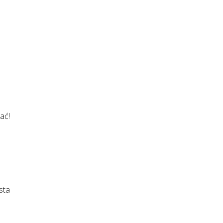
ać!
sta