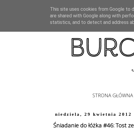
This site uses cookies from Google to de
are shared with Google along with perfo
statistics, and to detect and address a
STRONA GŁÓWNA
niedziela, 29 kwietnia 2012
Śniadanie do łóżka #46: Tost z