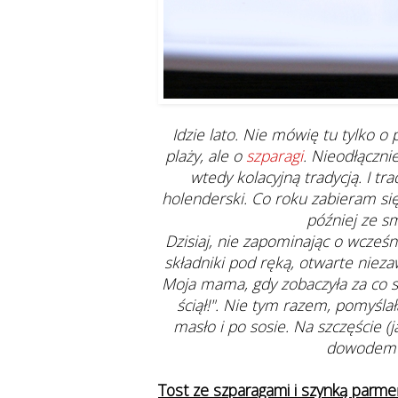
Idzie lato. Nie mówię tu tylko o
plaży, ale o
szparagi
. Nieodłączni
wtedy kolacyjną tradycją. I t
holenderski. Co roku zabieram się
później ze s
Dzisiaj, nie zapominając o wcześ
składniki pod ręką, otwarte niez
Moja mama, gdy zobaczyła za co si
ściął!". Nie tym razem, pomyślał
masło i po sosie. Na szczęście (j
dowodem s
Tost ze szparagami i szynką parm