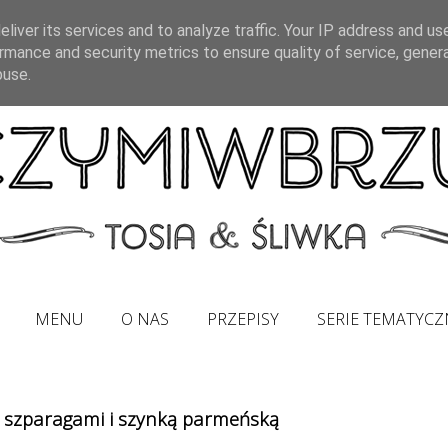
liver its services and to analyze traffic. Your IP address and us
rmance and security metrics to ensure quality of service, gene
buse.
MENU
O NAS
PRZEPISY
SERIE TEMATYCZ
e szparagami i szynką parmeńską