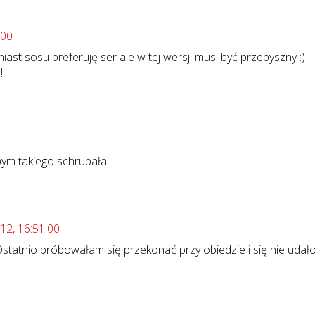
:00
amiast sosu preferuję ser ale w tej wersji musi być przepyszny :)
!
bym takiego schrupała!
12, 16:51:00
Ostatnio próbowałam się przekonać przy obiedzie i się nie udało