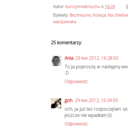
Autor:
burczymiwbrzuchu
o
16:24
Etykiety:
Bezmięsne
,
Kolacja
,
Na chlebie
warzywniaka
25 komentarzy:
Ania
29 kwi 2012, 16:28:00
To ja poproszę w następny wee
:D
Odpowiedz
goh.
29 kwi 2012, 16:34:00
och, ja już też rozpoczęłam s
jeszcze nie wpadłam:)))
Odpowiedz