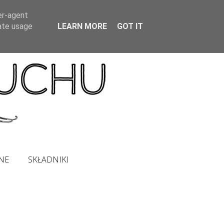
er-agent
rate usage
LEARN MORE
GOT IT
NE
SKŁADNIKI