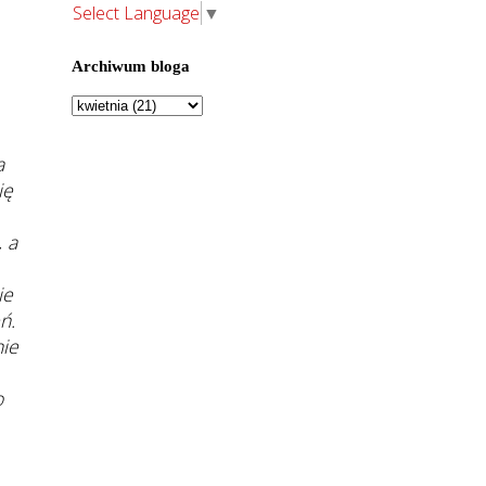
Select Language
▼
Archiwum bloga
a
ię
 a
ie
ń.
nie
o