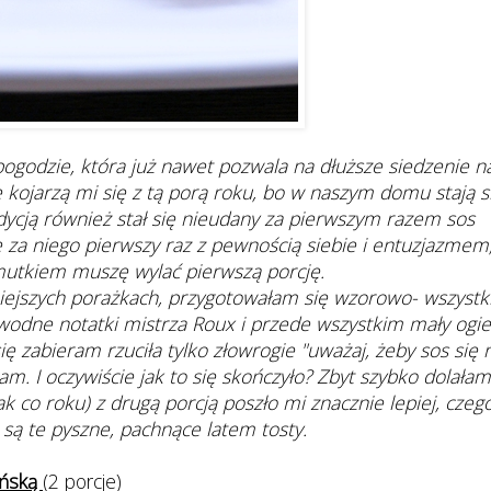
 pogodzie, która już nawet pozwala na dłuższe siedzenie n
e kojarzą mi się z tą porą roku, bo w naszym domu stają s
radycją również stał się nieudany za pierwszym razem sos
 za niego pierwszy raz z pewnością siebie i entuzjazmem,
mutkiem muszę wylać pierwszą porcję.
niejszych porażkach, przygotowałam się wzorowo- wszystk
awodne notatki mistrza Roux i przede wszystkim mały ogie
ę zabieram rzuciła tylko złowrogie "uważaj, żeby sos się 
am. I oczywiście jak to się skończyło? Zbyt szybko dolałam
ak co roku) z drugą porcją poszło mi znacznie lepiej, czeg
ą te pyszne, pachnące latem tosty.
eńską
(2 porcje)