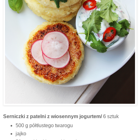
Serniczki z patelni z wiosennym jogurtem/
6 sztuk
500 g półtłustego twarogu
jajko