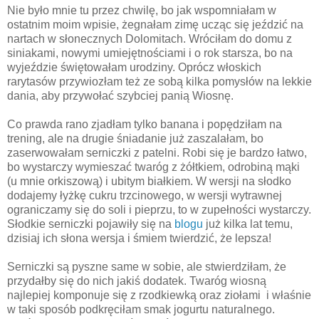
Nie było mnie tu przez chwilę, bo jak wspomniałam w
ostatnim moim wpisie, żegnałam zimę ucząc się jeździć na
nartach w słonecznych Dolomitach. Wróciłam do domu z
siniakami, nowymi umiejętnościami i o rok starsza, bo na
wyjeździe świętowałam urodziny. Oprócz włoskich
rarytasów przywiozłam też ze sobą kilka pomysłów na lekkie
dania, aby przywołać szybciej panią Wiosnę.
Co prawda rano zjadłam tylko banana i popędziłam na
trening, ale na drugie śniadanie już zaszalałam, bo
zaserwowałam serniczki z patelni. Robi się je bardzo łatwo,
bo wystarczy wymieszać twaróg z żółtkiem, odrobiną mąki
(u mnie orkiszową) i ubitym białkiem. W wersji na słodko
dodajemy łyżkę cukru trzcinowego, w wersji wytrawnej
ograniczamy się do soli i pieprzu, to w zupełności wystarczy.
Słodkie serniczki pojawiły się na
blogu
już kilka lat temu,
dzisiaj ich słona wersja i śmiem twierdzić, że lepsza!
Serniczki są pyszne same w sobie, ale stwierdziłam, że
przydałby się do nich jakiś dodatek. Twaróg wiosną
najlepiej komponuje się z rzodkiewką oraz ziołami i właśnie
w taki sposób podkręciłam smak jogurtu naturalnego.