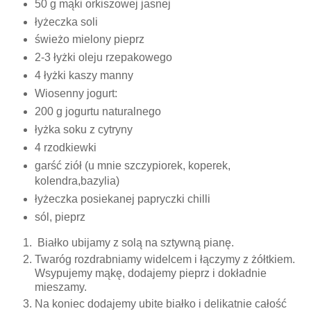
50 g mąki orkiszowej jasnej
łyżeczka soli
świeżo mielony pieprz
2-3 łyżki oleju rzepakowego
4 łyżki kaszy manny
Wiosenny jogurt:
200 g jogurtu naturalnego
łyżka soku z cytryny
4 rzodkiewki
garść ziół (u mnie szczypiorek, koperek,
kolendra,bazylia)
łyżeczka posiekanej papryczki chilli
sól, pieprz
Białko ubijamy z solą na sztywną pianę.
Twaróg rozdrabniamy widelcem i łączymy z żółtkiem.
Wsypujemy mąkę, dodajemy pieprz i dokładnie
mieszamy.
Na koniec dodajemy ubite białko i delikatnie całość