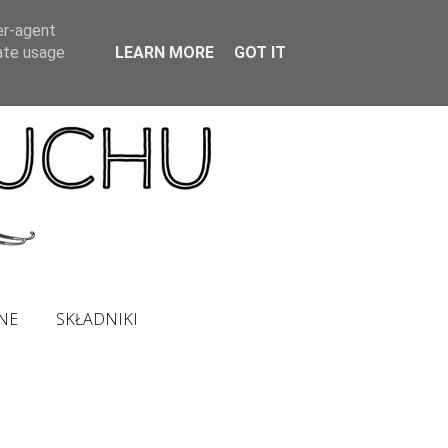
er-agent
rate usage
LEARN MORE
GOT IT
NE
SKŁADNIKI