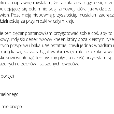
okoju- naprawdę myślałam, że ta cała zima ciągnie się prz
lejającej się ode mnie sesji zimowej, która, jak widzicie,
wień. Poza moją niepewną przyszłością, musiałam zadręcz
zialnością za przymrozki w całym kraju!
nie ten ciężar postanowiłam przygotować sobie coś, aby to
powy, indyjski deser ryżowy kheer, który poza kleistym ryż
ch przypraw i bakalii. W ostatniej chwili jednak wpadłam 
lubioną kaszę kuskus. Ugotowałam więc mleczko kokosowe
kusowi wchłonąć ten pyszny płyn, a całość przykryłam sp
ażonych orzechów i suszonych owoców.
 porcje)
 mielonego
i mielonego