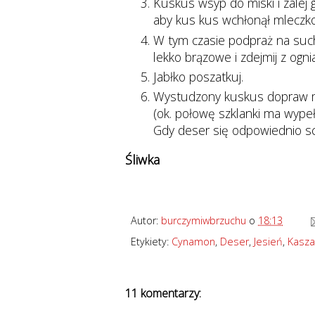
Kuskus wsyp do miski i zalej
aby kus kus wchłonął mleczk
W tym czasie podpraż na suche
lekko brązowe i zdejmij z ogni
Jabłko poszatkuj.
Wystudzony kuskus dopraw m
(ok. połowę szklanki ma wypeł
Gdy deser się odpowiednio sc
Śliwka
Autor:
burczymiwbrzuchu
o
18:13
Etykiety:
Cynamon
,
Deser
,
Jesień
,
Kasza
11 komentarzy: