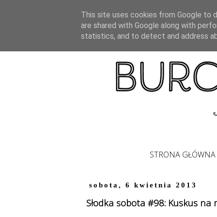
This site uses cookies from Google to de
are shared with Google along with perfo
statistics, and to detect and address a
STRONA GŁÓWNA
sobota, 6 kwietnia 2013
Słodka sobota #98: Kuskus na