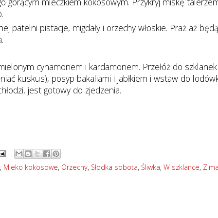
 go gorącym mleczkiem kokosowym. Przykryj miskę talerzem
o.
j patelni pistacje, migdały i orzechy włoskie. Praż aż będ
a.
ielonym cynamonem i kardamonem. Przełóż do szklanek
niać kuskus), posyp bakaliami i jabłkiem i wstaw do lodówk
hłodzi, jest gotowy do zjedzenia.
,
Mleko kokosowe
,
Orzechy
,
Słodka sobota
,
Śliwka
,
W szklance
,
Zim