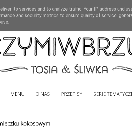
liver its services and to analyze traffic. Your IP address and us
rmance and security metrics to ensure quality of service, gene
buse.
MENU
O NAS
PRZEPISY
SERIE TEMATYCZ
 mleczku kokosowym