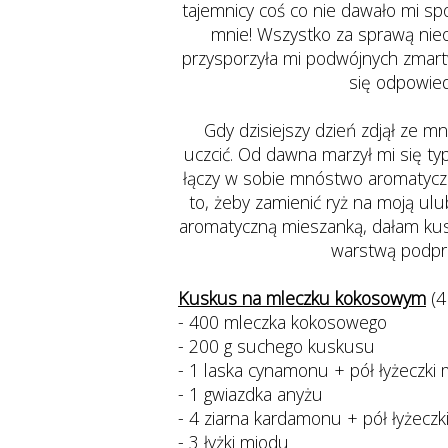
tajemnicy coś co nie dawało mi sp
mnie! Wszystko za sprawą nieodk
przysporzyła mi podwójnych zmart
się odpowied
Gdy dzisiejszy dzień zdjął ze m
uczcić. Od dawna marzył mi się ty
łączy w sobie mnóstwo aromatyczny
to, żeby zamienić ryż na moją u
aromatyczną mieszanką, dałam kus
warstwą podpr
Kuskus na mleczku kokosowym
(4
- 400 mleczka kokosowego
- 200 g suchego kuskusu
- 1 laska cynamonu + pół łyżeczki
- 1 gwiazdka anyżu
- 4 ziarna kardamonu + pół łyżeczk
- 3 łyżki miodu