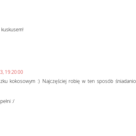
ż kuskusem!
3, 19:20:00
czku kokosowym :) Najczęściej robię w ten sposób śniadani
ełni :/