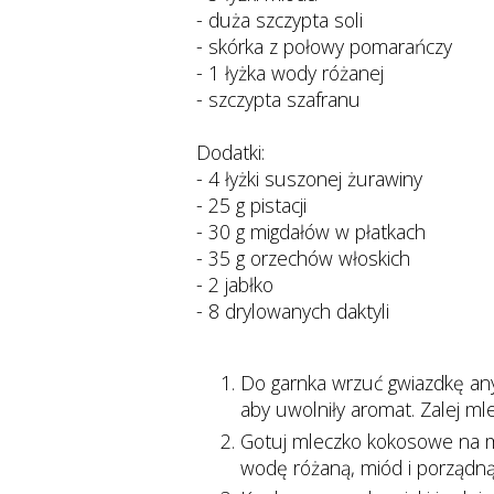
- duża szczypta soli
- skórka z połowy pomarańczy
- 1 łyżka wody różanej
- szczypta szafranu
Dodatki:
- 4 łyżki suszonej żurawiny
- 25 g pistacji
- 30 g migdałów w płatkach
- 35 g orzechów włoskich
- 2 jabłko
- 8 drylowanych daktyli
Do garnka wrzuć gwiazdkę any
aby uwolniły aromat. Zalej m
Gotuj mleczko kokosowe na ma
wodę różaną, miód i porządną 