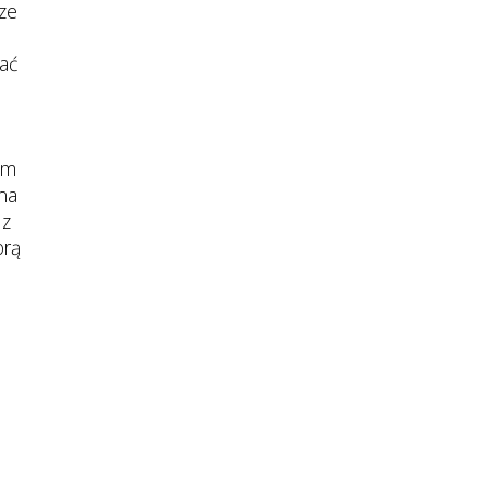
eze
ać
em
na
 z
orą