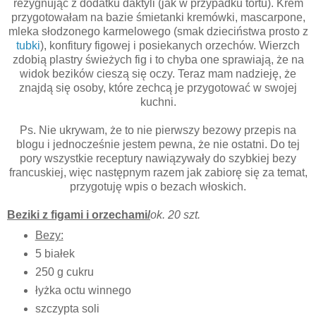
rezygnując z dodatku daktyli (jak w przypadku tortu). Krem
przygotowałam na bazie śmietanki kremówki, mascarpone,
mleka słodzonego karmelowego (smak dzieciństwa prosto z
tubki
), konfitury figowej i posiekanych orzechów. Wierzch
zdobią plastry świeżych fig i to chyba one sprawiają, że na
widok bezików cieszą się oczy. Teraz mam nadzieję, że
znajdą się osoby, które zechcą je przygotować w swojej
kuchni.
Ps. Nie ukrywam, że to nie pierwszy bezowy przepis na
blogu i jednocześnie jestem pewna, że nie ostatni. Do tej
pory wszystkie receptury nawiązywały do szybkiej bezy
francuskiej, więc następnym razem jak zabiorę się za temat,
przygotuję wpis o bezach włoskich.
Beziki z figami i orzechami/
ok. 20 szt.
Bezy:
5 białek
250 g cukru
łyżka octu winnego
szczypta soli