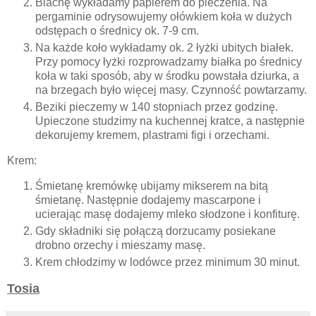
Blachę wykładamy papierem do pieczenia. Na
pergaminie odrysowujemy ołówkiem koła w dużych
odstępach o średnicy ok. 7-9 cm.
Na każde koło wykładamy ok. 2 łyżki ubitych białek.
Przy pomocy łyżki rozprowadzamy białka po średnicy
koła w taki sposób, aby w środku powstała dziurka, a
na brzegach było więcej masy. Czynność powtarzamy.
Beziki pieczemy w 140 stopniach przez godzinę.
Upieczone studzimy na kuchennej kratce, a następnie
dekorujemy kremem, plastrami figi i orzechami.
Krem:
Śmietanę kremówkę ubijamy mikserem na bitą
śmietanę. Następnie dodajemy mascarpone i
ucierając masę dodajemy mleko słodzone i konfiturę.
Gdy składniki się połączą dorzucamy posiekane
drobno orzechy i mieszamy masę.
Krem chłodzimy w lodówce przez minimum 30 minut.
Tosia