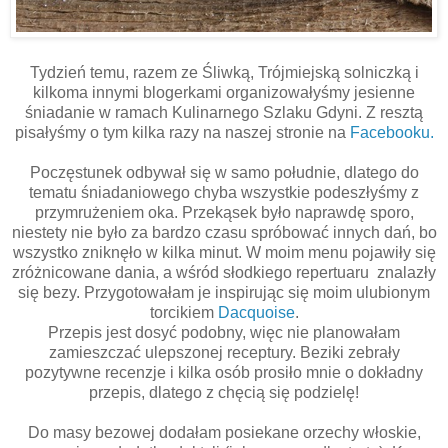
Tydzień temu, razem ze Śliwką, Trójmiejską solniczką i
kilkoma innymi blogerkami organizowałyśmy jesienne
śniadanie w ramach Kulinarnego Szlaku Gdyni. Z resztą
pisałyśmy o tym kilka razy na naszej stronie na
Facebooku.
Poczęstunek odbywał się w samo południe, dlatego do
tematu śniadaniowego chyba wszystkie podeszłyśmy z
przymrużeniem oka. Przekąsek było naprawdę sporo,
niestety nie było za bardzo czasu spróbować innych dań, bo
wszystko zniknęło w kilka minut. W moim menu pojawiły się
zróżnicowane dania, a wśród słodkiego repertuaru znalazły
się bezy. Przygotowałam je inspirując się moim ulubionym
torcikiem
Dacquoise
.
Przepis jest dosyć podobny, więc nie planowałam
zamieszczać ulepszonej receptury. Beziki zebrały
pozytywne recenzje i kilka osób prosiło mnie o dokładny
przepis, dlatego z chęcią się podzielę!
Do masy bezowej dodałam posiekane orzechy włoskie,