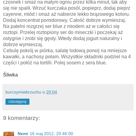
czosnek i smaż na małym ogniu przez kilka minut, tak aby
się nie spalił. Wrzuć kurczaka posól, popieprz, dodaj pieprz
cayenne, miód i smaż aż nabierze lekko brązowego koloru.
Dodaj koncentrat pomidorowy. Całość dobrze wymieszaj.
Na patelni rozgrzej ser blue z miodem aż w całości się
roztopi. Przelej roztopiony ser do miseczki i poczekaj aż
ostygnie i zrobi się gęsty. Wtedy dodaj jogurt naturalny i
dobrze wymieszaj.
Cebulę pokrój w piórka, sałatę lodową porwij na mniejsze
kawałki, a nachosy połam. Wszystkie składniki podziel na 4
części i połóż na tortilli. Polej sosem z sera blue.
Śliwka
burczymiwbrzuchu
o
20:04
Udostępnij
9 komentarzy:
Nemi
16 maj 2012, 20:46:00