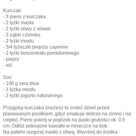
Kurczak:
- 3 piersi z kurczaka
- 2 łyżki masła
- 2 łyżki oliwy z oliwek
- 3 ząbki czosnku
- 2 łyżki miodu
- 3/4 łyżeczki pieprzu cayenne
- 2 łyżki koncentratu pomidorowego
- pieprz
- sól
Sos
- 100 g sera blue
- 1 łyżka miodu
- 2 łyżki jogurtu naturalnego
Przygotuj kurczaka (możesz to zrobić dzień przed
planowanym posiłkiem, gdyż smakuje dobrze na zimno i na
ciepło). Piersi pokrój w poprzek na paski grubości ok. 0,5
cm. Odłóż pokrojone kawałki w miseczce na bok.
Na patelni rozgrzej masło z oliwą. Wyciśnij do środka