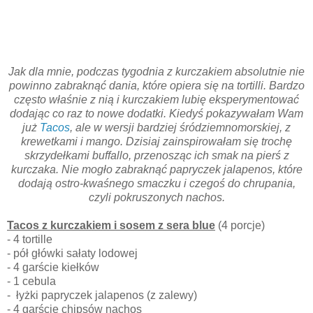
Jak dla mnie, podczas tygodnia z kurczakiem absolutnie nie
powinno zabraknąć dania, które opiera się na tortilli. Bardzo
często właśnie z nią i kurczakiem lubię eksperymentować
dodając co raz to nowe dodatki. Kiedyś pokazywałam Wam
już
Tacos
, ale w wersji bardziej śródziemnomorskiej, z
krewetkami i mango. Dzisiaj zainspirowałam się trochę
skrzydełkami buffallo, przenosząc ich smak na pierś z
kurczaka. Nie mogło zabraknąć papryczek jalapenos, które
dodają ostro-kwaśnego smaczku i czegoś do chrupania,
czyli pokruszonych nachos.
Tacos z kurczakiem i sosem z sera blue
(4 porcje)
- 4 tortille
- pół główki sałaty lodowej
- 4 garście kiełków
- 1 cebula
- łyżki papryczek jalapenos (z zalewy)
- 4 garście chipsów nachos