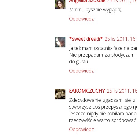
Angelika Szostak
25 lis 2011, 1
Mmm... pysznie wygląda;)
Odpowiedz
*sweet dreadi*
25 lis 2011, 16
Ja też mam ostatnio faze na ban
Nie przepadam za słodyczami,
do gustu
Odpowiedz
ŁAKOMCZUCHY
25 lis 2011, 1
Zdecydowanie zgadzam się z 
stworzysz coś przepysznego i j
Jeszcze nigdy nie robiłam banof
rzeczywiście warto spróbować 
Odpowiedz