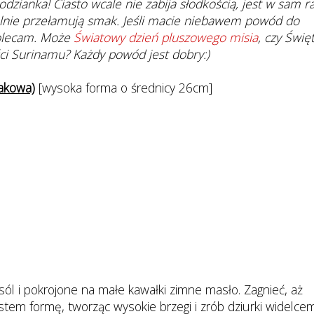
dzianka! Ciasto wcale nie zabija słodkością, jest w sam ra
ealnie przełamują smak. Jeśli macie niebawem powód do
polecam. Może
Światowy dzień pluszowego misia
, czy Świę
ci Surinamu? Każdy powód jest dobry:)
akowa)
[wysoka forma o średnicy 26cm]
 sól i pokrojone na małe kawałki zimne masło. Zagnieć, aż
stem formę, tworząc wysokie brzegi i zrób dziurki widelce