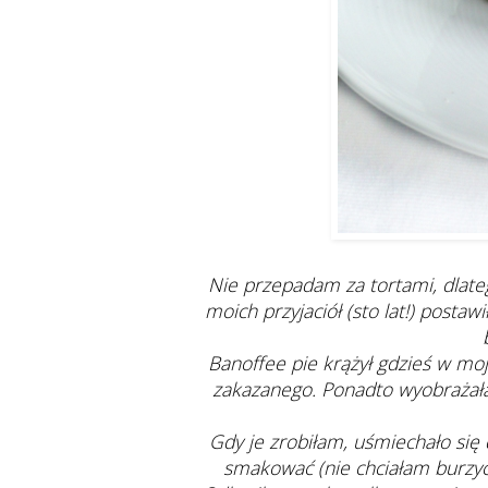
Nie przepadam za tortami, dlate
moich przyjaciół (sto lat!) postaw
Banoffee pie krążył gdzieś w moj
zakazanego. Ponadto wyobrażałam
Gdy je zrobiłam, uśmiechało się 
smakować (nie chciałam burzyć 