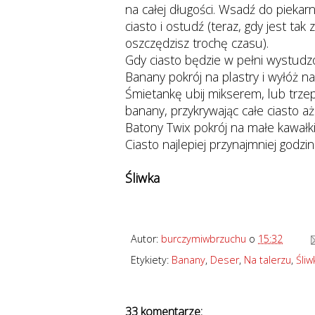
na całej długości. Wsadź do piekarn
ciasto i ostudź (teraz, gdy jest tak
oszczędzisz trochę czasu).
Gdy ciasto będzie w pełni wystud
Banany pokrój na plastry i wyłóż n
Śmietankę ubij mikserem, lub trzep
banany, przykrywając całe ciasto aż
Batony Twix pokrój na małe kawałki
Ciasto najlepiej przynajmniej godzi
Śliwka
Autor:
burczymiwbrzuchu
o
15:32
Etykiety:
Banany
,
Deser
,
Na talerzu
,
Śliw
33 komentarze: