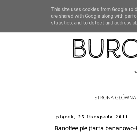
This site uses cookies from Google to de
are shared with Google along with perfo
statistics, and to detect and address a
STRONA GŁÓWNA
piątek, 25 listopada 2011
Banoffee pie (tarta bananowo