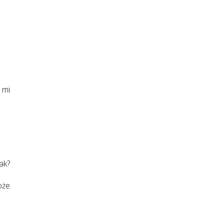
 mi
ak?
oże