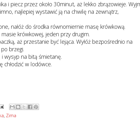
ika i piecz przez około 30minut, aż lekko zbrązowieje. Wyjm
 zimno, najlepiej wystawić ją na chwilę na zewnątrz,
zone, nałóż do środka równomiernie masę krówkową.
a masie krówkowej, jeden przy drugim.
aczką, aż przestanie być lejąca. Wyłóż bezpośrednio na
 po brzegi.
 i wysyp na bitą śmietanę.
nę chłodzić w lodówce.
ka
,
Zima