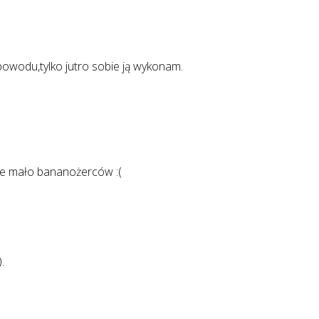
owodu,tylko jutro sobie ją wykonam.
mnie mało bananożerców :(
.