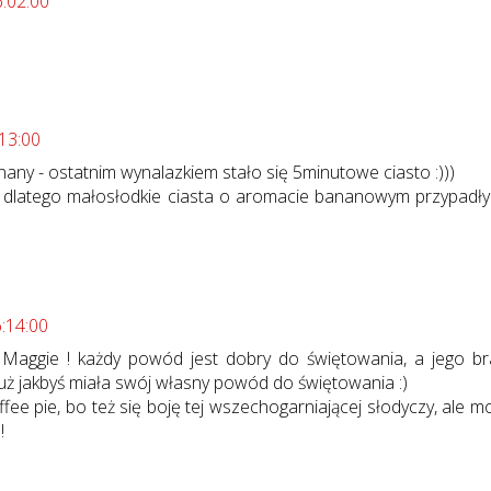
6:02:00
:13:00
any - ostatnim wynalazkiem stało się 5minutowe ciasto :)))
 dlatego małosłodkie ciasta o aromacie bananowym przypadły
6:14:00
Maggie ! każdy powód jest dobry do świętowania, a jego br
uż jakbyś miała swój własny powód do świętowania :)
fee pie, bo też się boję tej wszechogarniającej słodyczy, ale m
!