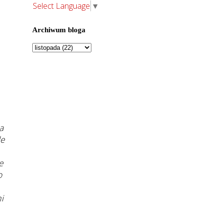
Select Language
▼
Archiwum bloga
a
le
e
o
i