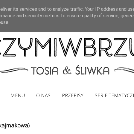
liver its services and to analyze traffic. Your IP address and us
rmance and security metrics to ensure quality of service, gene
buse.
MENU
O NAS
PRZEPISY
SERIE TEMATYCZ
-kajmakowa)