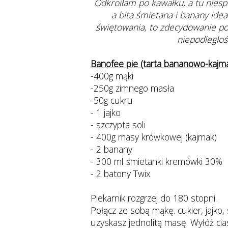
Odkroiłam po kawałku, a tu niespo
a bita śmietana i banany id
świętowania, to zdecydowanie 
niepodległoś
Banofee pie (tarta bananowo-kajm
-400g mąki
-250g zimnego masła
-50g cukru
- 1 jajko
- szczypta soli
- 400g masy krówkowej (kajmak)
- 2 banany
- 300 ml śmietanki kremówki 30%
- 2 batony Twix
Piekarnik rozgrzej do 180 stopni.
Połącz ze sobą mąkę. cukier, jajko,
uzyskasz jednolitą masę. Wyłóż cia