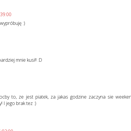
:39:00
ypróbuję :)
ardziej mnie kusi!! :D
by to, ze jest piatek, za jakas godzine zaczyna sie weekend
I jego brak tez :)