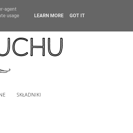
er-agent
rate usage
LEARN MORE
GOT IT
NE
SKŁADNIKI