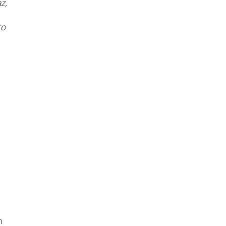
z,
to
m