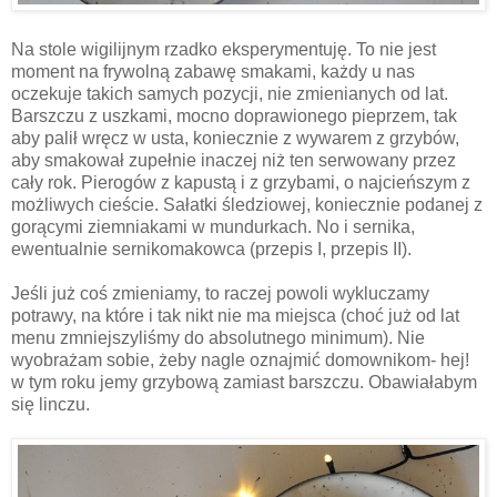
Na stole wigilijnym rzadko eksperymentuję. To nie jest
moment na frywolną zabawę smakami, każdy u nas
oczekuje takich samych pozycji, nie zmienianych od lat.
Barszczu z uszkami, mocno doprawionego pieprzem, tak
aby palił wręcz w usta, koniecznie z wywarem z grzybów,
aby smakował zupełnie inaczej niż ten serwowany przez
cały rok. Pierogów z kapustą i z grzybami, o najcieńszym z
możliwych cieście. Sałatki śledziowej, koniecznie podanej z
gorącymi ziemniakami w mundurkach. No i sernika,
ewentualnie sernikomakowca (przepis I, przepis II).
Jeśli już coś zmieniamy, to raczej powoli wykluczamy
potrawy, na które i tak nikt nie ma miejsca (choć już od lat
menu zmniejszyliśmy do absolutnego minimum). Nie
wyobrażam sobie, żeby nagle oznajmić domownikom- hej!
w tym roku jemy grzybową zamiast barszczu. Obawiałabym
się linczu.