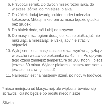
Przygotuj sernik. Do dwóch misek rozbij jajka, do
większej żółtka, do mniejszej białka.
Do żółtek dodaj twaróg, cukier puder i mleczko
kokosowe. Miksuj mikserem aż masa będzie gładka i
bez grudek.
Do białek dodaj sól i ubij na sztywno.
Do masy z twarogiem dodaj delikatnie białka, już nie
miksując, a mieszając je łyżką, aby nie straciły
objętości.
Wylej sernik na masę ciasteczkową, wyrównaj łyżką z
wierzchu i wstaw do piekarnika na 45 min. Po upływie
tego czasu zmniejsz temperaturę do 100 stopni i piecz
jeszcze 30 minut. Wyłącz piekarnik, zostaw tam sernik
jeszcze na chwilę i ostudź.
Najlepszy jest na następny dzień, po nocy w lodówce.
* nieco mniejsza od klasycznej, ale większa również się
sprawdzi, ciasto będzie po prostu nieco niższe
Śliwka