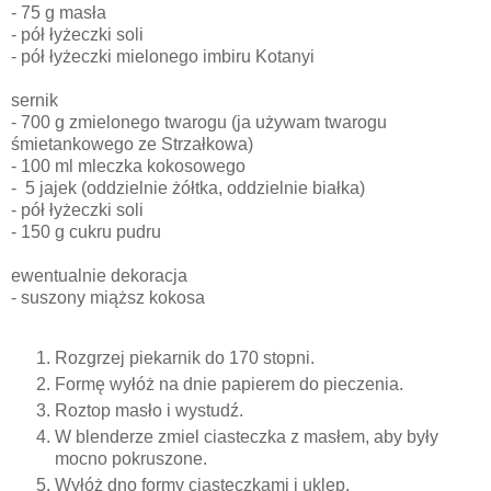
- 75 g masła
- pół łyżeczki soli
- pół łyżeczki mielonego imbiru Kotanyi
sernik
- 700 g zmielonego twarogu (ja używam twarogu
śmietankowego ze Strzałkowa)
- 100 ml mleczka kokosowego
- 5 jajek (oddzielnie żółtka, oddzielnie białka)
- pół łyżeczki soli
- 150 g cukru pudru
ewentualnie dekoracja
- suszony miąższ kokosa
Rozgrzej piekarnik do 170 stopni.
Formę wyłóż na dnie papierem do pieczenia.
Roztop masło i wystudź.
W blenderze zmiel ciasteczka z masłem, aby były
mocno pokruszone.
Wyłóż dno formy ciasteczkami i uklep.