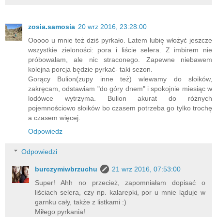
zosia.samosia
20 wrz 2016, 23:28:00
Ooooo u mnie też dziś pyrkało. Latem lubię włożyć jeszcze
wszystkie zieloności: pora i liście selera. Z imbirem nie
próbowałam, ale nic straconego. Zapewne niebawem
kolejna porcja będzie pyrkać- taki sezon.
Gorący Bulion(zupy inne też) wlewamy do słoików,
zakręcam, odstawiam "do góry dnem" i spokojnie miesiąc w
lodówce wytrzyma. Bulion akurat do różnych
pojemnościowo słoików bo czasem potrzeba go tylko trochę
a czasem więcej.
Odpowiedz
Odpowiedzi
burczymiwbrzuchu
21 wrz 2016, 07:53:00
Super! Ahh no przecież, zapomniałam dopisać o
liściach selera, czy np. kalarepki, por u mnie ląduje w
garnku cały, także z listkami :)
Miłego pyrkania!