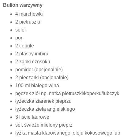
Bulion warzywny
4 marchewki
2 pietruszki
seler
por
2 cebule
2 plastry imbiru
2 ząbki czosnku
pomidor (opcjonalnie)
2 pieczarki (opcjonalnie)
100 ml białego wina
pęczek ziół np. natka pietruszki/koperku/lubczyk
łyżeczka ziarenek pieprzu
łyżeczka ziela angielskiego
3 liście laurowe
sól, świeżo mielony pieprz
łyżka masła klarowanego, oleju kokosowego lub