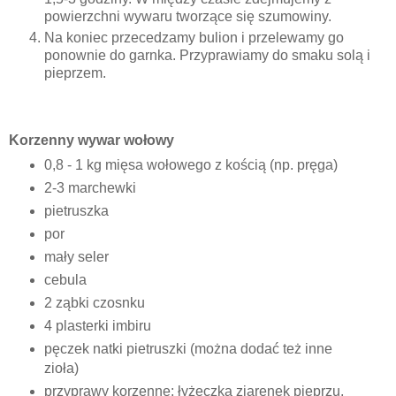
powierzchni wywaru tworzące się szumowiny.
Na koniec przecedzamy bulion i przelewamy go
ponownie do garnka. Przyprawiamy do smaku solą i
pieprzem.
Korzenny wywar wołowy
0,8 - 1 kg mięsa wołowego z kością (np. pręga)
2-3 marchewki
pietruszka
por
mały seler
cebula
2 ząbki czosnku
4 plasterki imbiru
pęczek natki pietruszki (można dodać też inne
zioła)
przyprawy korzenne: łyżeczka ziarenek pieprzu,