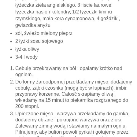
łyżeczka ziela angielskiego, 3 liście laurowe,
łyżeczka nasion kolendry, 1/2 łyżeczki kminu
rzymskiego, mała kora cynamonowa, 4 goździki,
gwiazdka anyżu
sól, świeżo mielony pieprz
2 łyżki sosu sojowego
łyżka oliwy
3-4 l wody
Cebulę przekrawamy na pół i opalamy krótko nad
ogniem.
Do formy żaroodpornej przekładamy mięso, dodajemy
cebulę, ząbki czosnku (mogą być w łupinach), imbir,
przyprawy korzenne. Całość skrapiamy oliwą i
wkładamy na 15 minut to piekarnika rozgrzanego do
200 stopni.
Upieczone mięso i warzywa przekładamy do garnka,
dodajemy obrane i pokrojone warzywa oraz zioła.
Zalewamy zimną wodą i stawiamy na małym ogniu.
Pilnujemy, aby bulion powoli pyrkał i gotujemy przez