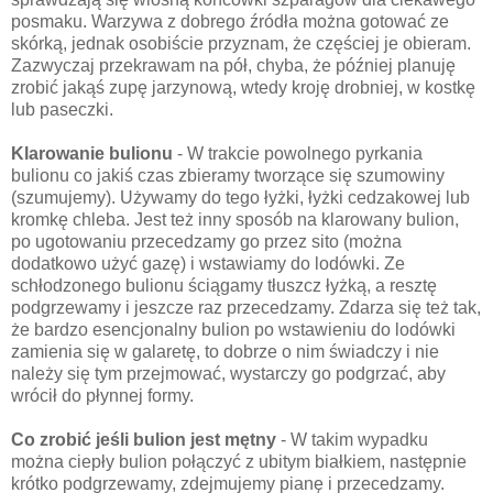
posmaku. Warzywa z dobrego źródła można gotować ze
skórką, jednak osobiście przyznam, że częściej je obieram.
Zazwyczaj przekrawam na pół, chyba, że później planuję
zrobić jakąś zupę jarzynową, wtedy kroję drobniej, w kostkę
lub paseczki.
Klarowanie bulionu
- W trakcie powolnego pyrkania
bulionu co jakiś czas zbieramy tworzące się szumowiny
(szumujemy). Używamy do tego łyżki, łyżki cedzakowej lub
kromkę chleba. Jest też inny sposób na klarowany bulion,
po ugotowaniu przecedzamy go przez sito (można
dodatkowo użyć gazę) i wstawiamy do lodówki. Ze
schłodzonego bulionu ściągamy tłuszcz łyżką, a resztę
podgrzewamy i jeszcze raz przecedzamy. Zdarza się też tak,
że bardzo esencjonalny bulion po wstawieniu do lodówki
zamienia się w galaretę, to dobrze o nim świadczy i nie
należy się tym przejmować, wystarczy go podgrzać, aby
wrócił do płynnej formy.
Co zrobić jeśli bulion jest mętny
- W takim wypadku
można ciepły bulion połączyć z ubitym białkiem, następnie
krótko podgrzewamy, zdejmujemy pianę i przecedzamy.