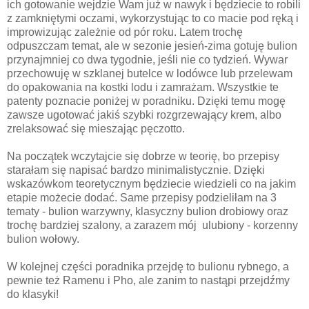
ich gotowanie wejdzie Wam już w nawyk i będziecie to robili
z zamkniętymi oczami, wykorzystując to co macie pod ręką i
improwizując zależnie od pór roku. Latem trochę
odpuszczam temat, ale w sezonie jesień-zima gotuję bulion
przynajmniej co dwa tygodnie, jeśli nie co tydzień. Wywar
przechowuję w szklanej butelce w lodówce lub przelewam
do opakowania na kostki lodu i zamrażam. Wszystkie te
patenty poznacie poniżej w poradniku. Dzięki temu mogę
zawsze ugotować jakiś szybki rozgrzewający krem, albo
zrelaksować się mieszając pęczotto.
Na początek wczytajcie się dobrze w teorię, bo przepisy
starałam się napisać bardzo minimalistycznie. Dzięki
wskazówkom teoretycznym będziecie wiedzieli co na jakim
etapie możecie dodać. Same przepisy podzieliłam na 3
tematy - bulion warzywny, klasyczny bulion drobiowy oraz
trochę bardziej szalony, a zarazem mój ulubiony - korzenny
bulion wołowy.
W kolejnej części poradnika przejdę to bulionu rybnego, a
pewnie też Ramenu i Pho, ale zanim to nastąpi przejdźmy
do klasyki!