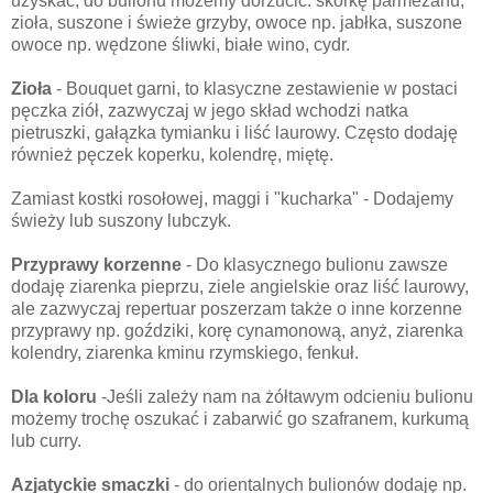
uzyskać, do bulionu możemy dorzucić: skórkę parmezanu,
zioła, suszone i świeże grzyby, owoce np. jabłka, suszone
owoce np. wędzone śliwki, białe wino, cydr.
Zioła
- Bouquet garni, to klasyczne zestawienie w postaci
pęczka ziół, zazwyczaj w jego skład wchodzi natka
pietruszki, gałązka tymianku i liść laurowy. Często dodaję
również pęczek koperku, kolendrę, miętę.
Zamiast kostki rosołowej, maggi i "kucharka" - Dodajemy
świeży lub suszony lubczyk.
Przyprawy korzenne
- Do klasycznego bulionu zawsze
dodaję ziarenka pieprzu, ziele angielskie oraz liść laurowy,
ale zazwyczaj repertuar poszerzam także o inne korzenne
przyprawy np. goździki, korę cynamonową, anyż, ziarenka
kolendry, ziarenka kminu rzymskiego, fenkuł.
Dla koloru
-Jeśli zależy nam na żółtawym odcieniu bulionu
możemy trochę oszukać i zabarwić go szafranem, kurkumą
lub curry.
Azjatyckie smaczki
- do orientalnych bulionów dodaję np.