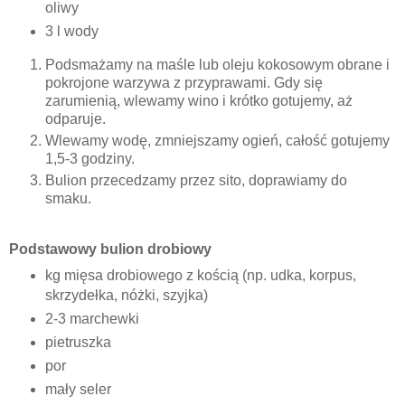
oliwy
3 l wody
Podsmażamy na maśle lub oleju kokosowym obrane i
pokrojone warzywa z przyprawami. Gdy się
zarumienią, wlewamy wino i krótko gotujemy, aż
odparuje.
Wlewamy wodę, zmniejszamy ogień, całość gotujemy
1,5-3 godziny.
Bulion przecedzamy przez sito, doprawiamy do
smaku.
Podstawowy bulion drobiowy
kg mięsa drobiowego z kością (np. udka, korpus,
skrzydełka, nóżki, szyjka)
2-3 marchewki
pietruszka
por
mały seler