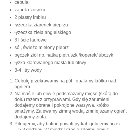
cebula
ząbek czosnku
2 plastry imbiru
łyżeczka ziarenek pieprzu
łyżeczka ziela angielskiego
3 liście laurowe
sól, świeżo mielony pieprz
pęczek ziół np. natka pietruszki/koperek/lubczyk
łyżka klarowanego masła lub oliwy
3-4 litry wody
Cebulę przekrawamy na pół i opalamy krótko nad
ogniem.
Na maśle lub oliwie podsmażamy mięso (skórą do
dołu) razem z przyprawami. Gdy się zarumieni,
dodajemy obrane i pokrojone warzywa, krótko
smażymy. Zalewamy zimną wodą, zmniejszamy ogień,
dodajemy zioła.
Pilnujemy, aby bulion powoli pyrkał, gotujemy przez
1,5-3 godziny. W między czasie zdejmujemy z