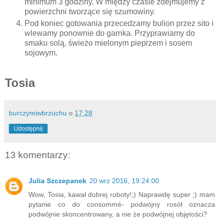
minimum 3 godziny. W między czasie zdejmujemy z
powierzchni tworzące się szumowiny.
Pod koniec gotowania przecedzamy bulion przez sito i
wlewamy ponownie do garnka. Przyprawiamy do
smaku solą, świeżo mielonym pieprzem i sosem
sojowym.
Tosia
burczymiwbrzuchu
o
17:28
Udostępnij
13 komentarzy:
Julia Szczepanek
20 wrz 2016, 19:24:00
Wow, Tosia, kawał dobrej roboty!;) Naprawdę super ;) mam
pytanie co do consommé- podwójny rosół oznacza
podwójnie skoncentrowany, a nie że podwójnej objętości?