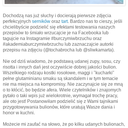
Dochodzą nas już słuchy i docierają pierwsze zdjęcia
perfekcyjnych
serników
oraz
tart
. Bardzo nas to cieszy, jeśli
chcielibyście podzielić się efektami testowania naszych
przepisów to śmiało wrzucajcie je na Facebooka lub
tagujcie na Instagramie #burczymiwbrzuchu oraz
#akademiaburczymiwbrzuchu lub zaznaczajcie autorki
przepisu na zdjęciu (@tochabrocha lub @sliwkamarta).
Nie od dziś wiadomo, że podstawą udanej zupy, sosu, czy
risotta i innych dań jest oczywiście dobrej jakości bulion.
Wszelkiego rodzaju kostki rosołowe, maggi i "kucharki"
pełne glutaminianu smaku są skandalem i w tym temacie
nie ma miejsca na kompromisy. Nie zaczynajcie się ze mną
o to kłócić, bo będzie afera. Wiele czytelników i znajomych
pytało o taki wpis już wielokrotnie, wymagał trochę pracy,
ale oto jest! Postanowiłam podzielić się z Wami tajnikami
przygotowywania bulionów, które uratują Wasze dania i
honor w kuchni.
Możecie mi zaufać na słowo, że po kilku udanych bulionach,