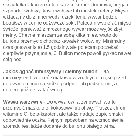
skrzydełka z kurczaka lub kaczki, korpus drobiowy, pręga i
szponder wołowy, kości wołowe lub mostek cielęcy. Mięso
wkładamy do zimnej wody, dzięki temu wywar będzie
bogatszy w cenne odżywcze soki. Polecam wybierać mięso
świeże, ponieważ z mrożonego wywar może wyjść zbyt
mętny. Chętnie mieszam ze sobą kilka mięs, warto do
bulionu przemycić chociaż kawałek wołowiny. Minimalny
czas gotowania to 1,5 godziny, ale polecam poczekać
cierpliwie przynajmniej 3. Bulion może powoli pyrkać nawet
całą noc.
Jak osiągnąć intensywny i ciemny bulion
- Dla
mocniejszych wrażeń smakowo-wizualnych mięso przed
gotowaniem można krótko podpiec lub podsmażyć, a
dopiero później zalać wodą.
Wywar warzywny
- Do wywarów jarzynowych warto
przemycić masło, olej kokosowy lub oliwę. Tłuszcz chroni
witaminę C, beta-karoten, ale także nadaje zupie smak i
odpowiednie oczka. Fajnym sposobem na wzmocnienie
aromatu jest także dodanie do bulionu białego wina.