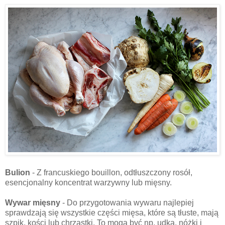
Bulion
- Z francuskiego bouillon, odtłuszczony rosół,
esencjonalny koncentrat warzywny lub mięsny.
Wywar mięsny
- Do przygotowania wywaru najlepiej
sprawdzają się wszystkie części mięsa, które są tłuste, mają
szpik, kości lub chrząstki. To mogą być np. udka, nóżki i