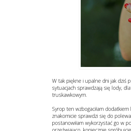
W tak piękne i upalne dni jak dziś
sytuacjach sprawdzają się lody, d
truskawkowym.
Syrop ten wzbogaciłam dodatkiem l
znakomicie sprawdzi się do polewa
postanowiłam wykorzystać go w poł
orzeźwiająco, koniecznie spróbujcie,