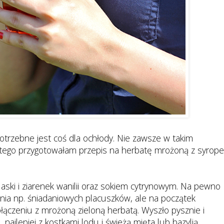
 potrzebne jest coś dla ochłody. Nie zawsze w takim
latego przygotowałam przepis na herbatę mrożoną z syrop
aski i ziarenek wanilii oraz sokiem cytrynowym. Na pewno
nia np. śniadaniowych placuszków, ale na początek
ączeniu z mrożoną zieloną herbatą. Wyszło pysznie i
 najlepiej z kostkami lodu i świeżą mięta lub bazylią.