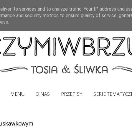
liver its services and to analyze traffic. Your IP address and us
rmance and security metrics to ensure quality of service, gene
buse.
MENU
O NAS
PRZEPISY
SERIE TEMATYCZ
truskawkowym