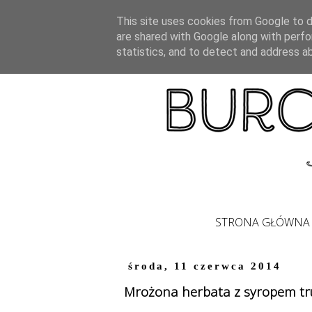
This site uses cookies from Google to de
are shared with Google along with perfo
statistics, and to detect and address a
STRONA GŁÓWNA
środa, 11 czerwca 2014
Mrożona herbata z syropem 