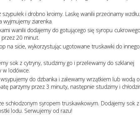
 szypułek i drobno kroimy. Laskę wanilii przecinamy wzdłu
ża wyjmujemy ziarenka.
nkami wanilii dodajemy do gotującego się syropu cukrowego
 przez 20 minut.
p na sicie, wykorzystując ugotowane truskawki do innego
y sok z cytryny, studzimy go i przelewamy do szklanej
my w lodówce.
ę wsypujemy do dzbanka i zalewamy wrzątkiem lub wodą o
atę parzymy przez 3 minuty, następnie studzimy i chłodz
 ze schłodzonym syropem truskawkowym. Dodajemy sok z
 kostki lodu. Serwujemy od razu!