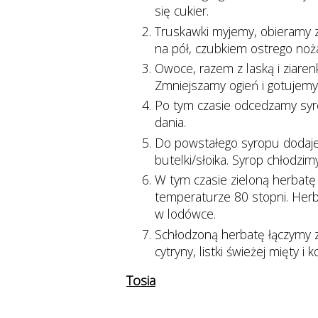
się cukier.
Truskawki myjemy, obieramy z
na pół, czubkiem ostrego no
Owoce, razem z laską i ziare
Zmniejszamy ogień i gotujemy
Po tym czasie odcedzamy syro
dania.
Do powstałego syropu dodajem
butelki/słoika. Syrop chłodzi
W tym czasie zieloną herbat
temperaturze 80 stopni. Herb
w lodówce.
Schłodzoną herbatę łączymy
cytryny, listki świeżej mięty i
Tosia