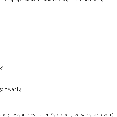
ty
 z wanilią
dę i wsypujemy cukier. Syrop podgrzewamy, aż rozpuści