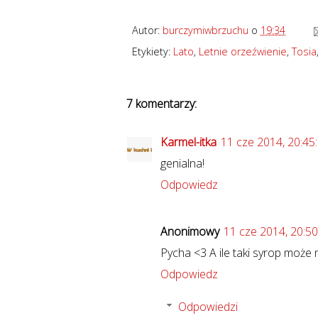
Autor:
burczymiwbrzuchu
o
19:34
Etykiety:
Lato
,
Letnie orzeźwienie
,
Tosia
7 komentarzy:
Karmel-itka
11 cze 2014, 20:45
genialna!
Odpowiedz
Anonimowy
11 cze 2014, 20:50
Pycha <3 A ile taki syrop może m
Odpowiedz
Odpowiedzi