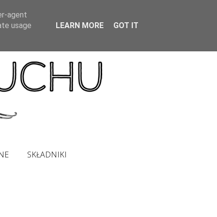
er-agent
rate usage
LEARN MORE
GOT IT
NE
SKŁADNIKI