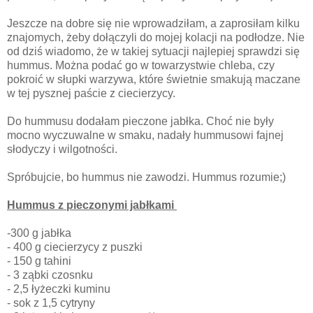
Jeszcze na dobre się nie wprowadziłam, a zaprosiłam kilku
znajomych, żeby dołączyli do mojej kolacji na podłodze. Nie
od dziś wiadomo, że w takiej sytuacji najlepiej sprawdzi się
hummus. Można podać go w towarzystwie chleba, czy
pokroić w słupki warzywa, które świetnie smakują maczane
w tej pysznej paście z ciecierzycy.
Do hummusu dodałam pieczone jabłka. Choć nie były
mocno wyczuwalne w smaku, nadały hummusowi fajnej
słodyczy i wilgotności.
Spróbujcie, bo hummus nie zawodzi. Hummus rozumie;)
Hummus z pieczonymi jabłkami
-300 g jabłka
- 400 g ciecierzycy z puszki
- 150 g tahini
- 3 ząbki czosnku
- 2,5 łyżeczki kuminu
- sok z 1,5 cytryny