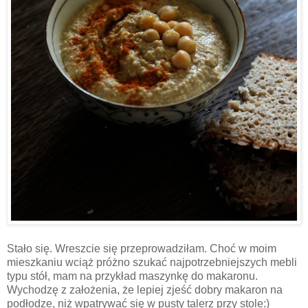
Stało się. Wreszcie się przeprowadziłam. Choć w moim
mieszkaniu wciąż próżno szukać najpotrzebniejszych mebli
typu stół, mam na przykład maszynkę do makaronu.
Wychodzę z założenia, że lepiej zjeść dobry makaron na
podłodze, niż wpatrywać się w pusty talerz przy stole:)