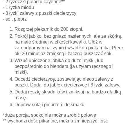
- 2 łyżeczki pieprzu cayenne**
- 1 łyżka miodu
- 3 łyżki zalewy z puszki ciecierzycy
- sól, pieprz
Rozgrzej piekarnik do 200 stopni.
Pokrój jabłko, bez gniazd nasiennych, ale ze skórką,
na małe średniej wielkości kawałki. Ułóż w
żaroodpornym naczyniu i wsadź do piekarnika. Piecz
ok. 20 minut aż zmiękną i zaczną puszczać sok.
Wrzuć upieczone jabłka do dużej miski, lub
bezpośrednio do blendera (ja użyłam ręcznego i
miski).
Odcedź ciecierzycę, zostawiając nieco zalewy z
puszki. Dodaj do jabłek ciecierzycę i 3 łyżki zalewy.
Dodaj resztę składników i zmiksuj na bardzo gładką
masę.
Dopraw solą i pieprzem do smaku.
*duża porcja, spokojnie można zrobić połowę
** wychodzi dość pikantne, można zmniejszyć ilość