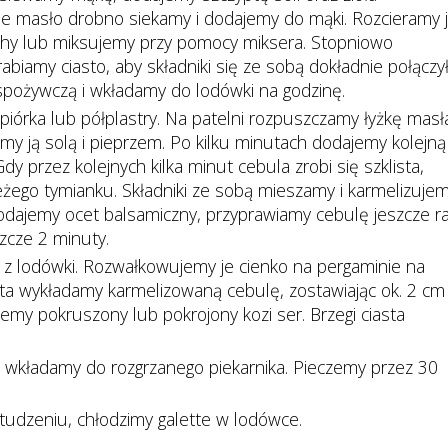
e masło drobno siekamy i dodajemy do mąki. Rozcieramy 
chy lub miksujemy przy pomocy miksera. Stopniowo
biamy ciasto, aby składniki się ze sobą dokładnie połączył
 spożywczą i wkładamy do lodówki na godzinę.
iórka lub półplastry. Na patelni rozpuszczamy łyżkę masł
y ją solą i pieprzem. Po kilku minutach dodajemy kolejną
dy przez kolejnych kilka minut cebula zrobi się szklista,
eżego tymianku. Składniki ze sobą mieszamy i karmelizuje
odajemy ocet balsamiczny, przyprawiamy cebulę jeszcze r
zcze 2 minuty.
 z lodówki. Rozwałkowujemy je cienko na pergaminie na
asta wykładamy karmelizowaną cebulę, zostawiając ok. 2 cm
iemy pokruszony lub pokrojony kozi ser. Brzegi ciasta
i wkładamy do rozgrzanego piekarnika. Pieczemy przez 30
tudzeniu, chłodzimy galette w lodówce.