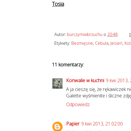
Tosia
Autor:
burczymiwbrzuchu
o
20:48
Etykiety:
Bezmięsne
,
Cebula
,
Jesień
,
Kol
11 komentarzy:
Konwalie w kuchni
9 kwi 2013, 
A ja cieszę się, że rękawiczek n
Galette wyśmienite i śliczne zdję
Odpowiedz
Papier
9 kwi 2013, 21:02:00