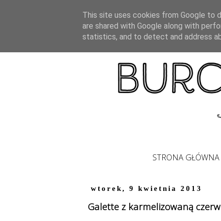
This site uses cookies from Google to de
are shared with Google along with perfo
statistics, and to detect and address a
STRONA GŁÓWNA
wtorek, 9 kwietnia 2013
Galette z karmelizowaną czerw