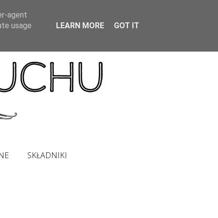
er-agent
rate usage
LEARN MORE
GOT IT
NE
SKŁADNIKI