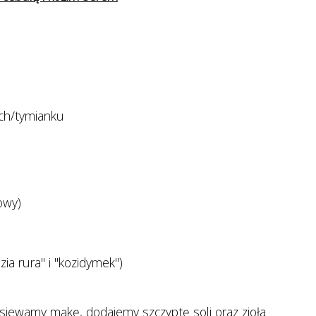
ich/tymianku
owy)
zia rura" i "kozidymek")
esiewamy mąkę, dodajemy szczyptę soli oraz zioła