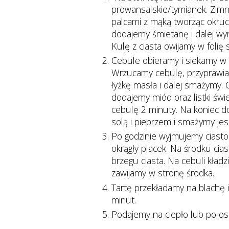
prowansalskie/tymianek. Zimn
palcami z mąką tworząc okru
dodajemy śmietanę i dalej wyra
Kulę z ciasta owijamy w folię
Cebule obieramy i siekamy w p
Wrzucamy cebulę, przyprawiam
łyżkę masła i dalej smażymy. G
dodajemy miód oraz listki świ
cebulę 2 minuty. Na koniec d
solą i pieprzem i smażymy jes
Po godzinie wyjmujemy ciasto
okrągły placek. Na środku ci
brzegu ciasta. Na cebuli kładz
zawijamy w stronę środka.
Tartę przekładamy na blachę 
minut.
Podajemy na ciepło lub po os