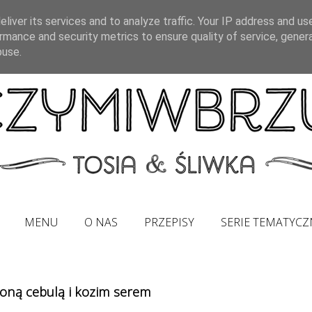
liver its services and to analyze traffic. Your IP address and us
rmance and security metrics to ensure quality of service, gene
buse.
MENU
O NAS
PRZEPISY
SERIE TEMATYCZ
oną cebulą i kozim serem