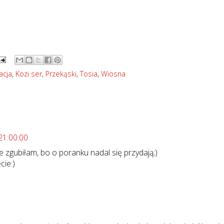
acja
,
Kozi ser
,
Przekąski
,
Tosia
,
Wiosna
21:00:00
ie zgubiłam, bo o poranku nadal się przydają;)
cie:)