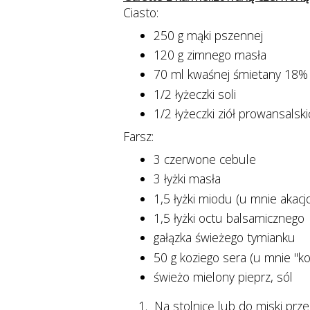
Ciasto:
250 g mąki pszennej
120 g zimnego masła
70 ml kwaśnej śmietany 18%
1/2 łyżeczki soli
1/2 łyżeczki ziół prowansalsk
Farsz:
3 czerwone cebule
3 łyżki masła
1,5 łyżki miodu (u mnie akacj
1,5 łyżki octu balsamicznego
gałązka świeżego tymianku
50 g koziego sera (u mnie "ko
świeżo mielony pieprz, sól
Na stolnicę lub do miski prz