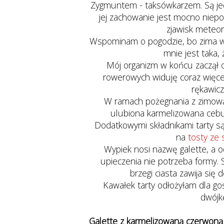
Zygmuntem - taksówkarzem. Są jed
jej zachowanie jest mocno niepo
zjawisk meteor
Wspominam o pogodzie, bo zima wk
mnie jest taka,
Mój organizm w końcu zaczął 
rowerowych widuję coraz więce
rękawicz
W ramach pożegnania z zimową 
ulubiona karmelizowana cebul
Dodatkowymi składnikami tarty są
na
tosty ze
Wypiek nosi nazwę galette, a o
upieczenia nie potrzeba formy. 
brzegi ciasta zawija się
Kawałek tarty odłożyłam dla go
dwójk
Galette z karmelizowaną czerwoną