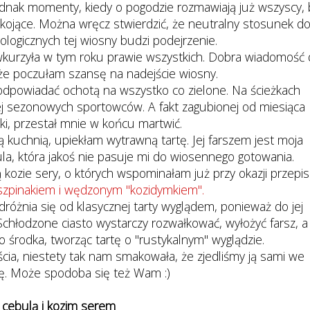
nak momenty, kiedy o pogodzie rozmawiają już wszyscy,
kojące. Można wręcz stwierdzić, że neutralny stosunek d
ologicznych tej wiosny budzi podejrzenie.
urzyła w tym roku prawie wszystkich. Dobra wiadomość 
 że poczułam szansę na nadejście wiosny.
odpowiadać ochotą na wszystko co zielone. Na ścieżkach
j sezonowych sportowców. A fakt zagubionej od miesiąca
ki, przestał mnie w końcu martwić.
kuchnią, upiekłam wytrawną tartę. Jej farszem jest moja
a, która jakoś nie pasuje mi do wiosennego gotowania.
 kozie sery, o których wspominałam już przy okazji przepi
 szpinakiem i wędzonym "kozidymkiem".
dróżnia się od klasycznej tarty wyglądem, ponieważ do jej
Schłodzone ciasto wystarczy rozwałkować, wyłożyć farsz, a
 do środka, tworząc tartę o "rustykalnym" wyglądzie.
ścia, niestety tak nam smakowała, że zjedliśmy ją sami we
ę. Może spodoba się też Wam :)
 cebulą i kozim serem