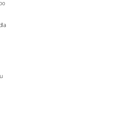
 bo
o
dla
su