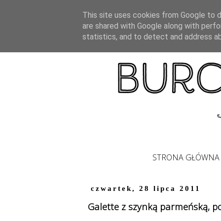
This site uses cookies from Google to de
are shared with Google along with perfo
statistics, and to detect and address a
STRONA GŁÓWNA
czwartek, 28 lipca 2011
Galette z szynką parmeńską, p