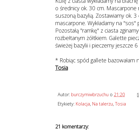
Kulę z ciasta wykładamy na blachę
o średnicy ok. 30 cm. Mascarpone
suszoną bazylią. Zostawiamy ok. 
mascarpone. Wykładamy na "sos" pla
Pozostałą "ramkę" z ciasta zginamy
rozbełtanym żółtkiem. Galette piec
świeżej bazylii i pieczemy jeszcze 
* Robiąc spód gallete bazowałam 
Tosia
Autor:
burczymiwbrzuchu
o
21:20
Etykiety:
Kolacja
,
Na talerzu
,
Tosia
21 komentarzy: