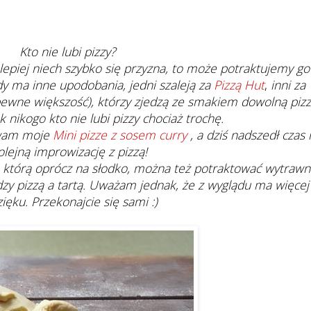
Kto nie lubi pizzy?
ą lepiej niech szybko się przyzna, to może potraktujemy go
y ma inne upodobania, jedni szaleją za
Pizzą Hut
,
inni za
apewne większość), którzy zjedzą ze smakiem dowolną pizz
 nikogo kto nie lubi pizzy chociaż trochę.
 wam moje
Mini pizze z sosem curry
, a dziś nadszedł czas 
olejną improwizację z pizzą!
ta, którą oprócz na słodko, można też potraktować wytrawn
zy pizzą a tartą. Uważam jednak, że z wyglądu ma więcej
ięku. Przekonajcie się sami :)