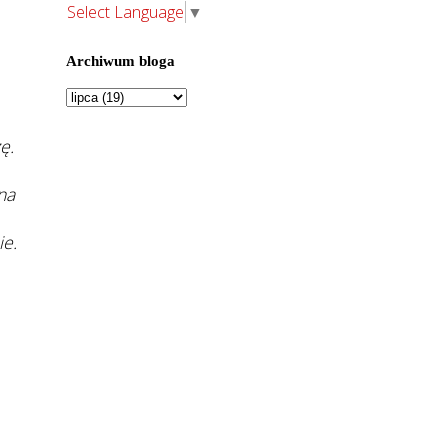
Select Language
▼
Archiwum bloga
ę.
na
ie.