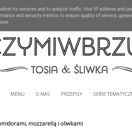
liver its services and to analyze traffic. Your IP address and us
rmance and security metrics to ensure quality of service, gene
buse.
MENU
O NAS
PRZEPISY
SERIE TEMATYCZ
omidorami, mozzarellą i oliwkami