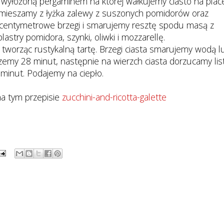
 wyłożoną pergaminem na której wałkujemy ciasto na plac
 mieszamy z łyżka zalewy z suszonych pomidorów oraz
3 centymetrowe brzegi i smarujemy resztę spodu masą z
stry pomidora, szynki, oliwki i mozzarellę.
 tworząc rustykalną tartę. Brzegi ciasta smarujemy wodą l
zemy 28 minut, następnie na wierzch ciasta dorzucamy list
6 minut. Podajemy na ciepło.
na tym przepisie
zucchini-and-ricotta-galette