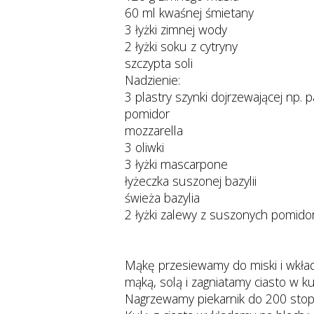
60 ml kwaśnej śmietany
3 łyżki zimnej wody
2 łyżki soku z cytryny
szczypta soli
Nadzienie:
3 plastry szynki dojrzewającej np. 
pomidor
mozzarella
3 oliwki
3 łyżki mascarpone
łyżeczka suszonej bazylii
świeża bazylia
2 łyżki zalewy z suszonych pomidor
Mąkę przesiewamy do miski i wkład
mąką, solą i zagniatamy ciasto w k
Nagrzewamy piekarnik do 200 stopn