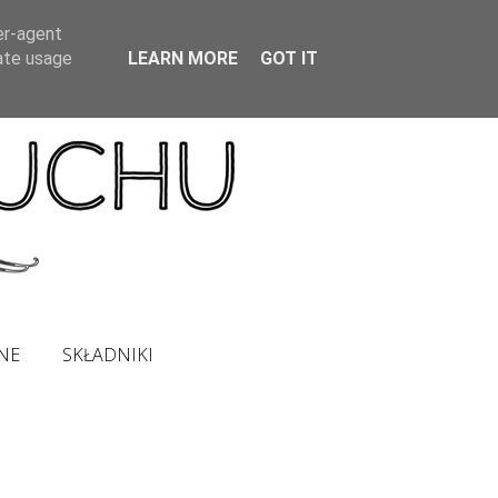
er-agent
rate usage
LEARN MORE
GOT IT
NE
SKŁADNIKI