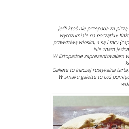
Jeśli ktoś nie przepada za pizz
wyrozumiale na początku! Każd
prawdziwą włoską, a są i tacy (z
Nie znam jednak
W listopadzie zaprezentowałam
k
Gallete to inaczej rustykalna tar
W smaku galette to coś pomięd
wdz