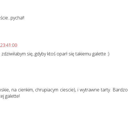
ie...pycha!!
 23:41:00
zdziwiłabym się, gdyby ktoś oparł się takiemu galette :)
loskie, na cienkim, chrupiacym ciescie), i wytrawne tarty. Bardzo
j galette!