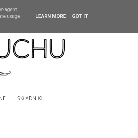
er-agent
rate usage
LEARN MORE
GOT IT
NE
SKŁADNIKI