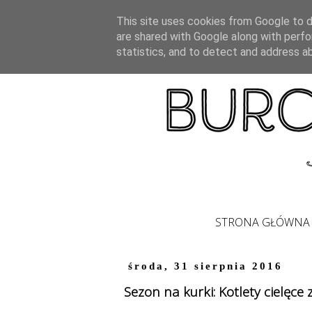
This site uses cookies from Google to de
are shared with Google along with perfo
statistics, and to detect and address a
STRONA GŁÓWNA
środa, 31 sierpnia 2016
Sezon na kurki: Kotlety cielęc