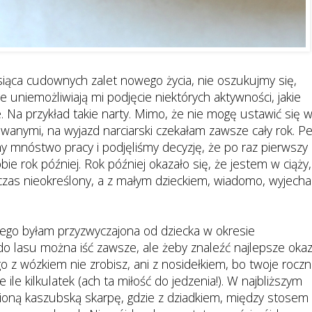
ysiąca cudownych zalet nowego życia, nie oszukujmy się,
re uniemożliwiają mi podjęcie niektórych aktywności, jakie
. Na przykład takie narty. Mimo, że nie mogę ustawić się 
anymi, na wyjazd narciarski czekałam zawsze cały rok. P
my mnóstwo pracy i podjęliśmy decyzję, że po raz pierwszy
e rok później. Rok później okazało się, że jestem w ciąży,
czas nieokreślony, a z małym dzieckiem, wiadomo, wyjecha
ego byłam przyzwyczajona od dziecka w okresie
 lasu można iść zawsze, ale żeby znaleźć najlepsze oka
go z wózkiem nie zrobisz, ani z nosidełkiem, bo twoje rocz
ile kilkulatek (ach ta miłość do jedzenia!). W najbliższym
bioną kaszubską skarpę, gdzie z dziadkiem, między stosem