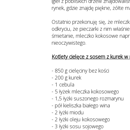
igieł z pobliskich drzew znajdowal
rynek, gdzie znajdę piękne, żółte m
Ostatnio przekonuję się, że mlec
odkryciu, że pieczarki z nim właśni
śmietanie, mleczko kokosowe napra
nieoczywistego.
Kotlety cielęce z sosem z kurek 
- 850 g cielęciny bez kości
- 200 g kurek
- 1 cebula
- 5 łyżek mleczka kokosowego
- 1,5 łyżki suszonego rozmarynu
- pół kieliszka białego wina
- 2 łyżki miodu
- 2 łyżki oleju kokosowego
- 3 łyżki sosu sojowego