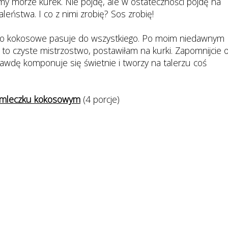
iśmy morze kurek. Nie pójdę, ale w ostateczności pójdę na
aleństwa. I co z nimi zrobię? Sos zrobię!
zko kokosowe pasuje do wszystkiego. Po moim niedawnym
e to czyste mistrzostwo, postawiłam na kurki. Zapomnijcie 
wdę komponuje się świetnie i tworzy na talerzu coś
w mleczku kokosowym
(4 porcje)