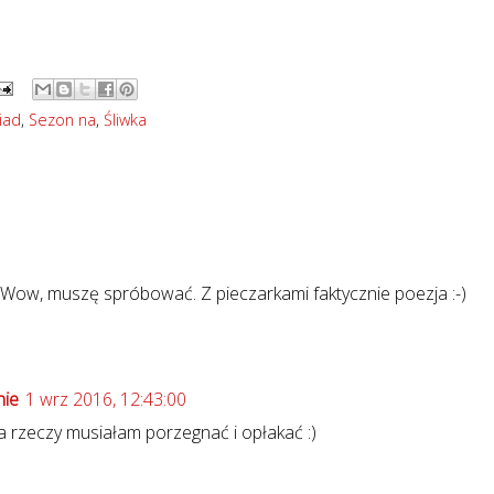
iad
,
Sezon na
,
Śliwka
Wow, muszę spróbować. Z pieczarkami faktycznie poezja :-)
nie
1 wrz 2016, 12:43:00
lka rzeczy musiałam porzegnać i opłakać :)