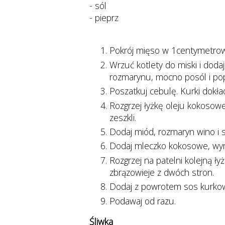
- sól
- pieprz
Pokrój mięso w 1centymetrow
Wrzuć kotlety do miski i doda
rozmarynu, mocno posól i po
Poszatkuj cebulę. Kurki dokła
Rozgrzej łyżkę oleju kokosowe
zeszkli.
Dodaj miód, rozmaryn wino i 
Dodaj mleczko kokosowe, wymi
Rozgrzej na patelni kolejną 
zbrązowieje z dwóch stron.
Dodaj z powrotem sos kurkowy
Podawaj od razu.
Śliwka