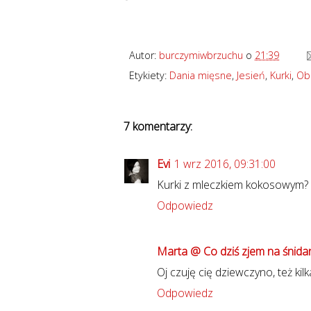
Autor:
burczymiwbrzuchu
o
21:39
Etykiety:
Dania mięsne
,
Jesień
,
Kurki
,
Ob
7 komentarzy:
Evi
1 wrz 2016, 09:31:00
Kurki z mleczkiem kokosowym? 
Odpowiedz
Marta @ Co dziś zjem na śnida
Oj czuję cię dziewczyno, też ki
Odpowiedz