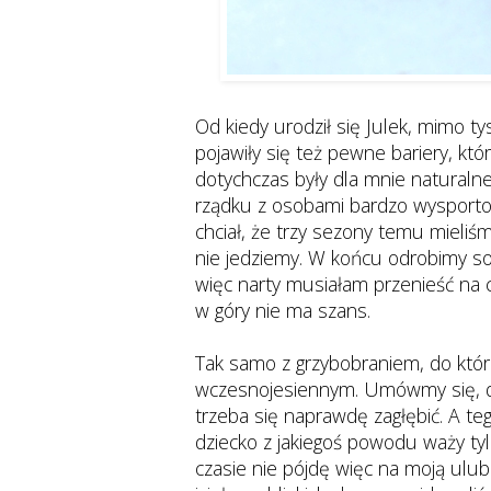
Od kiedy urodził się Julek, mimo t
pojawiły się też pewne bariery, któ
dotychczas były dla mnie naturalne
rządku z osobami bardzo wysportow
chciał, że trzy sezony temu mieliś
nie jedziemy. W końcu odrobimy sobi
więc narty musiałam przenieść na 
w góry nie ma szans.
Tak samo z grzybobraniem, do któr
wczesnojesiennym. Umówmy się, do
trzeba się naprawdę zagłębić. A te
dziecko z jakiegoś powodu waży tyle 
czasie nie pójdę więc na moją ulu