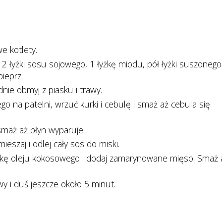
e kotlety.
j 2 łyżki sosu sojowego, 1 łyżkę miodu, pół łyżki suszonego
pieprz.
dnie obmyj z piasku i trawy.
go na patelni, wrzuć kurki i cebulę i smaż aż cebula się
smaż aż płyn wyparuje.
eszaj i odlej cały sos do miski.
łyżkę oleju kokosowego i dodaj zamarynowane mięso. Smaż 
 i duś jeszcze około 5 minut.