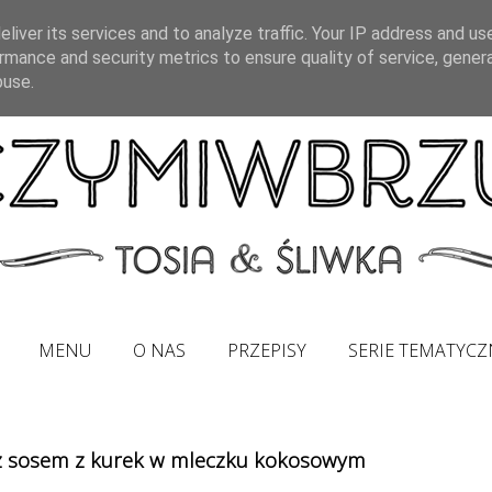
liver its services and to analyze traffic. Your IP address and us
rmance and security metrics to ensure quality of service, gene
buse.
MENU
O NAS
PRZEPISY
SERIE TEMATYCZ
e z sosem z kurek w mleczku kokosowym