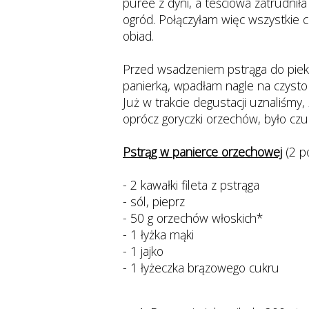
puree z dyni, a teściowa zatrudnił
ogród. Połączyłam więc wszystkie c
obiad.
Przed wsadzeniem pstrąga do pieka
panierką, wpadłam nagle na czyst
Już w trakcie degustacji uznaliśmy
oprócz goryczki orzechów, było czu
Pstrąg w panierce orzechowej
(2 po
- 2 kawałki fileta z pstrąga
- sól, pieprz
- 50 g orzechów włoskich*
- 1 łyżka mąki
- 1 jajko
- 1 łyżeczka brązowego cukru