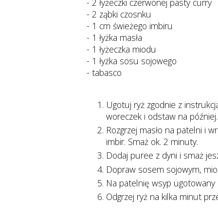
- 2 łyżeczki czerwonej pasty curry
- 2 ząbki czosnku
- 1 cm świeżego imbiru
- 1 łyżka masła
- 1 łyżeczka miodu
- 1 łyżka sosu sojowego
- tabasco
Ugotuj ryż zgodnie z instruk
woreczek i odstaw na później.
Rozgrzej masło na patelni i wr
imbir. Smaż ok. 2 minuty.
Dodaj puree z dyni i smaż jes
Dopraw sosem sojowym, miode
Na patelnię wsyp ugotowany r
Odgrzej ryż na kilka minut pr