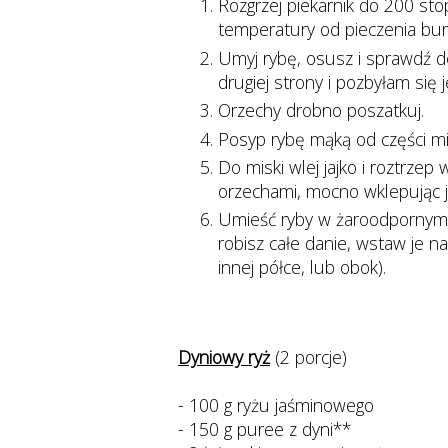
Rozgrzej piekarnik do 200 stopn
temperatury od pieczenia bur
Umyj rybę, osusz i sprawdź dok
drugiej strony i pozbyłam się 
Orzechy drobno poszatkuj.
Posyp rybę mąką od części mi
Do miski wlej jajko i roztrz
orzechami, mocno wklepując 
Umieść ryby w żaroodpornym n
robisz całe danie, wstaw je n
innej półce, lub obok).
Dyniowy ryż
(2 porcje)
- 100 g ryżu jaśminowego
- 150 g puree z dyni**