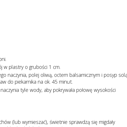
pni.
ój w plastry o grubości 1 cm.
o naczynia, polej oliwą, octem balsamicznym i posyp solą
aw do piekarnika na ok. 45 minut.
 naczynia tyle wody, aby pokrywała połowę wysokości
hów (lub wymieszać), świetnie sprawdzą się migdały