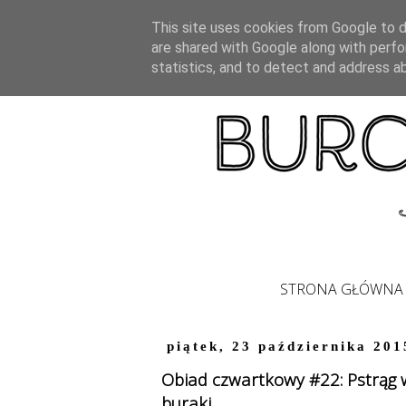
This site uses cookies from Google to de
are shared with Google along with perfo
statistics, and to detect and address a
STRONA GŁÓWNA
piątek, 23 października 201
Obiad czwartkowy #22: Pstrąg 
buraki