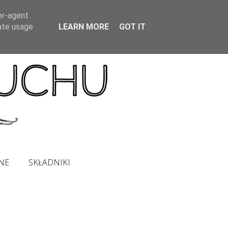
er-agent
rate usage
LEARN MORE
GOT IT
NE
SKŁADNIKI