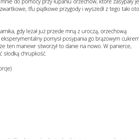
a mnie do pomocy przy łupaniu orzechów, które zasypały je
zwartkowe, tfu piątkowe przygody i wyszedł z tego taki ot
rnika, gdy leżał już przede mną z uroczą, orzechową
o eksperymentalny pomysł posypania go brązowym cukrem
, że ten manewr stworzył to danie na nowo. W panierce,
ć słodką chrupkość.
rcje)