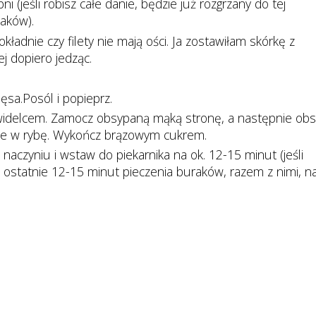
i (jeśli robisz całe danie, będzie już rozgrzany do tej
aków).
ładnie czy filety nie mają ości. Ja zostawiłam skórkę z
jej dopiero jedząc.
ęsa.Posól i popieprz.
ep widelcem. Zamocz obsypaną mąką stronę, a następnie ob
je w rybę. Wykończ brązowym cukrem.
aczyniu i wstaw do piekarnika na ok. 12-15 minut (jeśli
a ostatnie 12-15 minut pieczenia buraków, razem z nimi, n