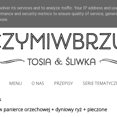
liver its services and to analyze traffic. Your IP address and us
rmance and security metrics to ensure quality of service, gene
buse.
MENU
O NAS
PRZEPISY
SERIE TEMATYCZ
5
w panierce orzechowej + dyniowy ryż + pieczone