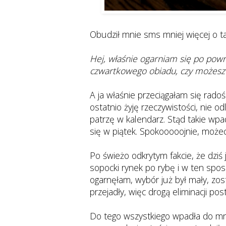
Obudził mnie sms mniej więcej o tak
Hej, właśnie ogarniam się po pow
czwartkowego obiadu, czy możesz m
A ja właśnie przeciągałam się rado
ostatnio żyję rzeczywistości, nie o
patrzę w kalendarz. Stąd takie wpad
się w piątek. Spokooooojnie, możecie
Po świeżo odkrytym fakcie, że dziś
sopocki rynek po rybę i w ten spo
ogarnęłam, wybór już był mały, zost
przejadły, więc drogą eliminacji po
Do tego wszystkiego wpadła do m