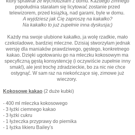
który sprawiał że wychodziłam z domu. Każdego zimnego
popołudnia starałam się licytować zostanie przed
telewizorem, przed książką, nad garami, byle w domu.
A wyjdziesz jak Cię zaproszę na kakałko?
Na kakałko to już zupełnie inna dyskusja:)
Każdy ma swoje ulubione kakałko, ja wolę rzadkie, mało
czekoladowe, bardziej mleczne. Dzisiaj stworzyłam jednak
wersję dla maniaków prawdziwego, gęstego, konkretnego
kakao. Dzięki ugotowaniu go na mleczku kokosowym ma
specyficzną gęstą konsystencję (i oczywiście zupełnie inny
smak!), ale jest trochę zdradzieckie, bo za nic nie chce
ostygnąć. W sam raz na niekończące się, zimowe już
wieczory.
Kokosowe kakao
(2 duże kubki)
- 400 ml mleczka kokosowego
- 3 łyżki ciemnego kakao
- 3 łyżki cukru
- 1 łyżeczka przyprawy do piernika
- 1 łyżka likieru Bailey's