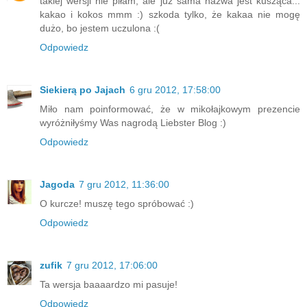
takiej wersji nie piłam, ale już sama nazwa jest kusząca...
kakao i kokos mmm :) szkoda tylko, że kakaa nie mogę
dużo, bo jestem uczulona :(
Odpowiedz
Siekierą po Jajach
6 gru 2012, 17:58:00
Miło nam poinformować, że w mikołajkowym prezencie
wyróżniłyśmy Was nagrodą Liebster Blog :)
Odpowiedz
Jagoda
7 gru 2012, 11:36:00
O kurcze! muszę tego spróbować :)
Odpowiedz
zufik
7 gru 2012, 17:06:00
Ta wersja baaaardzo mi pasuje!
Odpowiedz