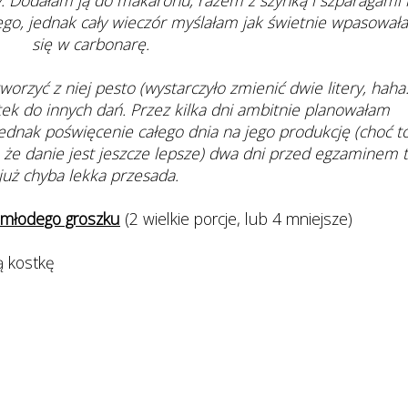
. Dodałam ją do makaronu, razem z szynką i szparagami 
go, jednak cały wieczór myślałam jak świetnie wpasował
się w carbonarę.
rzyć z niej pesto (wystarczyło zmienić dwie litery, haha:)
ek do innych dań. Przez kilka dni ambitnie planowałam
jednak poświęcenie całego dnia na jego produkcję (choć t
 że danie jest jeszcze lepsze) dwa dni przed egzaminem 
już chyba lekka przesada.
 z młodego groszku
(2 wielkie porcje, lub 4 mniejsze)
ą kostkę