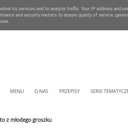
liver its services and to analyze traffic. Your IP address and us
rmance and security metrics to ensure quality of service, gene
buse.
MENU
O NAS
PRZEPISY
SERIE TEMATYCZ
sto z młodego groszku