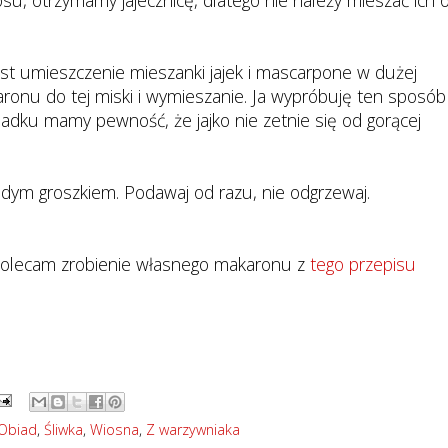
osu, otrzymamy jajecznicę, dlatego nie należy mieszać ich 
t umieszczenie mieszanki jajek i mascarpone w dużej
ronu do tej miski i wymieszanie. Ja wypróbuję ten sposób
dku mamy pewność, że jajko nie zetnie się od gorącej
ym groszkiem. Podawaj od razu, nie odgrzewaj.
, polecam zrobienie własnego makaronu z
tego przepisu
Obiad
,
Śliwka
,
Wiosna
,
Z warzywniaka