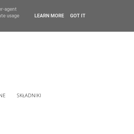
er-agent
rate usage
LEARN MORE
GOT IT
NE
SKŁADNIKI