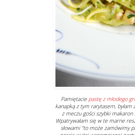
Pamiętacie
pastę z młodego gr
kanapką z tym rarytasem, byłam z
z meczu gości szybki makaron z
Wpatrywałam się w te marne reszt
słowami "to może zamówimy pizz