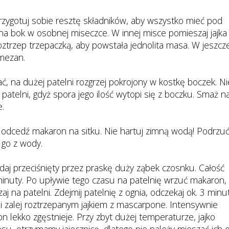
rzygotuj sobie resztę składników, aby wszystko mieć pod
ą na bok w osobnej miseczce. W innej misce pomieszaj jajka
ztrzep trzepaczką, aby powstała jednolita masa. W jeszcz
rmezan.
, na dużej patelni rozgrzej pokrojony w kostkę boczek. Ni
patelni, gdyż spora jego ilość wytopi się z boczku. Smaż n
e.
, odcedź makaron na sitku. Nie hartuj zimną wodą! Podrzu
ć go z wody.
aj przeciśnięty przez praskę duży ząbek czosnku. Całość
minuty. Po upływie tego czasu na patelnię wrzuć makaron,
j na patelni. Zdejmij patelnię z ognia, odczekaj ok. 3 minut
i zalej roztrzepanym jajkiem z mascarpone. Intensywnie
n lekko zgęstnieje. Przy zbyt dużej temperaturze, jajko