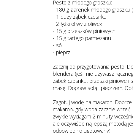
Pesto z młodego groszku:
- 180 g ziarenek młodego groszku (
- 1 duży ząbek czosnku
- 2 łyżki oliwy z oliwek
- 15 g orzeszków piniowych
- 15 g tartego parmezanu
- sól
- pieprz
Zacznij od przygotowania pesto. D
blendera (jeśli nie używasz ręczne
ząbek czosnku, orzeszki piniowe i s
masę. Dopraw solą i pieprzem. Odł
Zagotuj wodę na makaron. Dobrze pos
makaron, gdy woda zacznie wrzeć. U
zwykle wyciągam 2 minuty wcześnie
ale oczywiście najlepszą metodą je
odpowiednio ugotowany).