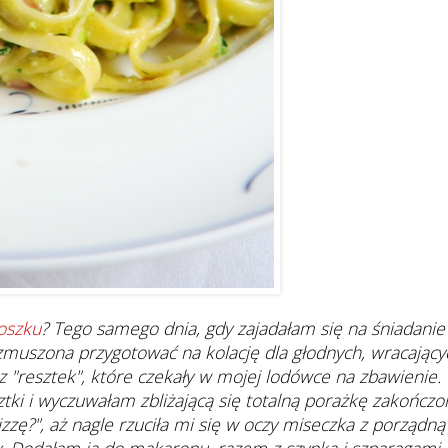
oszku
? Tego samego dnia, gdy zajadałam się na śniadanie
muszona przygotować na kolację dla głodnych, wracający
 "resztek", które czekały w mojej lodówce na zbawienie.
ki i wyczuwałam zbliżającą się totalną porażkę zakończo
ę?", aż nagle rzuciła mi się w oczy miseczka z porządną