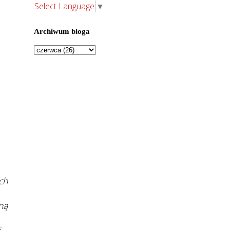
Select Language
▼
Archiwum bloga
ch
ną