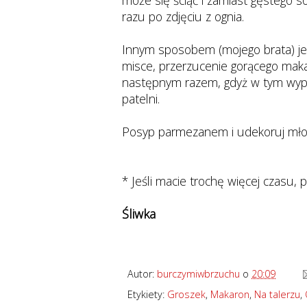
może się ściąć i zamiast gęstego s
razu po zdjęciu z ognia.
Innym sposobem (mojego brata) jes
misce, przerzucenie gorącego maka
następnym razem, gdyż w tym wypa
patelni.
Posyp parmezanem i udekoruj młod
* Jeśli macie trochę więcej czasu
Śliwka
Autor:
burczymiwbrzuchu
o
20:09
Etykiety:
Groszek
,
Makaron
,
Na talerzu
,