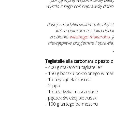
porcją wyżej wspomnianej pasty
wyszło z tego coś naprawdę dobre
Pastę zmodyfikowałam tak, aby stwo
które polecam też jako dodat
zrobienie
własnego makaronu
, 
niewątpliwe przyjemne i sprawia,
Tagliatelle alla carbonara z pesto
- 400 g makaronu tagliatelle*
- 150 g boczku pokrojonego w mał
- 1 duży ząbek czosnku
- 2 jajka
- 1 duża łyżka mascarpone
- pęczek świeżej pietruszki
- 100 g tartego parmezanu