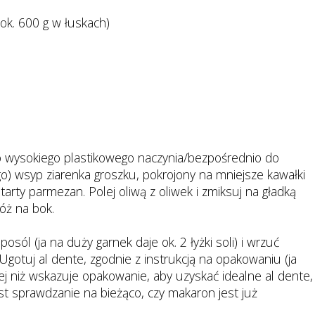
ok. 600 g w łuskach)
o wysokiego plastikowego naczynia/bezpośrednio do
go) wsyp ziarenka groszku, pokrojony na mniejsze kawałki
tarty parmezan. Polej oliwą z oliwek i zmiksuj na gładką
óż na bok.
ól (ja na duży garnek daje ok. 2 łyżki soli) i wrzuć
gotuj al dente, zgodnie z instrukcją na opakowaniu (ja
j niż wskazuje opakowanie, aby uzyskać idealne al dente,
st sprawdzanie na bieżąco, czy makaron jest już