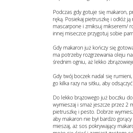
Podczas gdy gotuje się makaron, p
ręką. Posiekaj pietruszkę i odłóż j
mascarpone i zmiksuj mikserem/ ro
innej miseczce przygotuj sobie pa
Gdy makaron już kończy się gotować
ma potrzeby rozgrzewania oleju na 
średnim ogniu, aż lekko zbrązowiej
Gdy twój boczek nadal się rumieni
go kilka razy na sitku, aby odsączy
Do lekko brązowego już boczku dod
wymieszaj i smaż jeszcze przez 2 
pietruszkę i pesto. Dobrze wymiesza
aby makaron nie był bardzo gorący 
mieszaj, aż sos pokrywający makaro