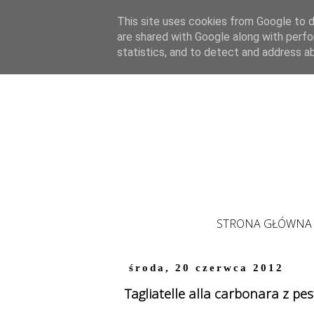
This site uses cookies from Google to de
are shared with Google along with perfo
statistics, and to detect and address a
STRONA GŁÓWNA
środa, 20 czerwca 2012
Tagliatelle alla carbonara z pe