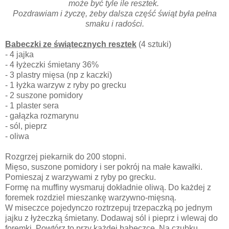
może być tyle ile resztek.
Pozdrawiam i życzę, żeby dalsza część świąt była pełna
smaku i radości.
Babeczki ze świątecznych resztek
(4 sztuki)
- 4 jajka
- 4 łyżeczki śmietany 36%
- 3 plastry mięsa (np z kaczki)
- 1 łyżka warzyw z ryby po grecku
- 2 suszone pomidory
- 1 plaster sera
- gałązka rozmarynu
- sól, pieprz
- oliwa
Rozgrzej piekarnik do 200 stopni.
Mięso, suszone pomidory i ser pokrój na małe kawałki.
Pomieszaj z warzywami z ryby po grecku.
Formę na muffiny wysmaruj dokładnie oliwą. Do każdej z
foremek rozdziel mieszankę warzywno-mięsną.
W miseczce pojedynczo roztrzepuj trzepaczką po jednym
jajku z łyżeczką śmietany. Dodawaj sól i pieprz i wlewaj do
foremki. Powtórz to przy każdej babeczce. Na czubku