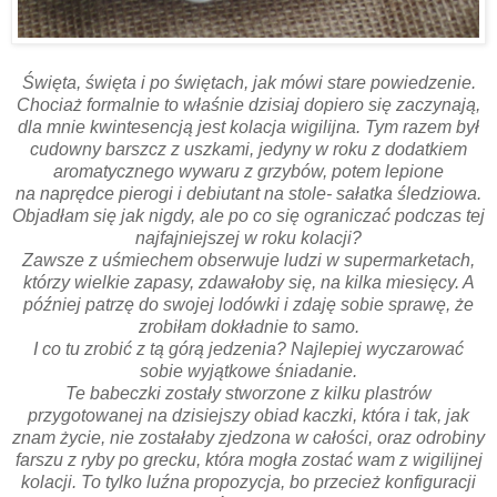
Święta, święta i po świętach, jak mówi stare powiedzenie.
Chociaż formalnie to właśnie dzisiaj dopiero się zaczynają,
dla mnie kwintesencją jest kolacja wigilijna. Tym razem był
cudowny barszcz z uszkami, jedyny w roku z dodatkiem
aromatycznego wywaru z grzybów, potem lepione
na naprędce pierogi i debiutant na stole- sałatka śledziowa.
Objadłam się jak nigdy, ale po co się ograniczać podczas tej
najfajniejszej w roku kolacji?
Zawsze z uśmiechem obserwuje ludzi w supermarketach,
którzy wielkie zapasy, zdawałoby się, na kilka miesięcy. A
później patrzę do swojej lodówki i zdaję sobie sprawę, że
zrobiłam dokładnie to samo.
I co tu zrobić z tą górą jedzenia? Najlepiej wyczarować
sobie wyjątkowe śniadanie.
Te babeczki zostały stworzone z kilku plastrów
przygotowanej na dzisiejszy obiad kaczki, która i tak, jak
znam życie, nie zostałaby zjedzona w całości, oraz odrobiny
farszu z ryby po grecku, która mogła zostać wam z wigilijnej
kolacji. To tylko luźna propozycja, bo przecież konfiguracji