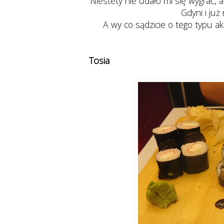
Niestety nie udało mi się wygrać, a
Gdyni i już
A wy co sądzicie o tego typu a
Tosia