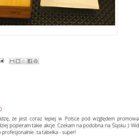
wójny zestaw sushi w Tokyo Sushi
0
dzę, że jest coraz lepiej w Polsce pod względem promowa
rdziej popieram takie akcje. Czekam na podobna na Śląsku :) Wid
profesjonalnie...ta tabelka - super!