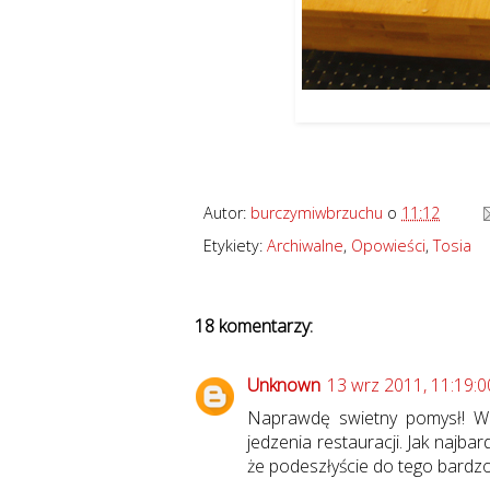
Pod
Autor:
burczymiwbrzuchu
o
11:12
Etykiety:
Archiwalne
,
Opowieści
,
Tosia
18 komentarzy:
Unknown
13 wrz 2011, 11:19:0
Naprawdę swietny pomysł! Wi
jedzenia restauracji. Jak najba
że podeszłyście do tego bardzo 