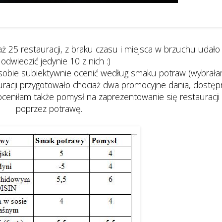
raz rosół z pulpecikami z wieprzowiny i krewetek - Good Morning
Vietnam
aż 25 restauracji, z braku czasu i miejsca w brzuchu udało
 odwiedzić jedynie 10 z nich :)
e sobie subiektywnie ocenić według smaku potraw (wybrał
uracji przygotowało chociaż dwa promocyjne dania, dostę
ceniłam także pomysł na zaprezentowanie się restauracji
poprzez potrawę.