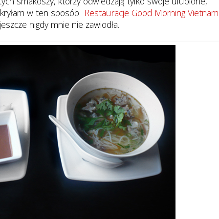
tych smakoszy, którzy odwiedzają tylko swoje ulubione,
dkryłam w ten sposób
Restauracje Good Morning Vietnam
 jeszcze nigdy mnie nie zawiodła.