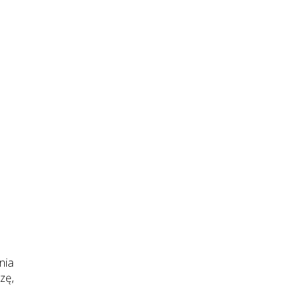
nia
zę,