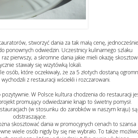
b Naan - Restauracja Taj Mahal
stauratorów, stworzyć dania za tak małą cenę, jednocześni
 do ponownych odwiedzin. Uczestnicy kulinarnego szlaku
o raz pierwszy, a skromne dania jakie mieli okazję skoszto
cznie stawały się wizytówką lokali.
ele osób, które oczekiwały, że za 5 złotych dostaną ogrom
 wychodzili z restauracji wściekli i rozczarowani.
 pozytywnie. W Polsce kultura chodzenia do restauracji je
projekt promujący odwiedzanie knajp to świetny pomysł.
restauracjach (w stosunku do zarobków w naszym kraju) są
odstraszające.
ożna skosztować dania w promocyjnych cenach to szansa
ewne wiele osób nigdy by się nie wybrało. To także możliw