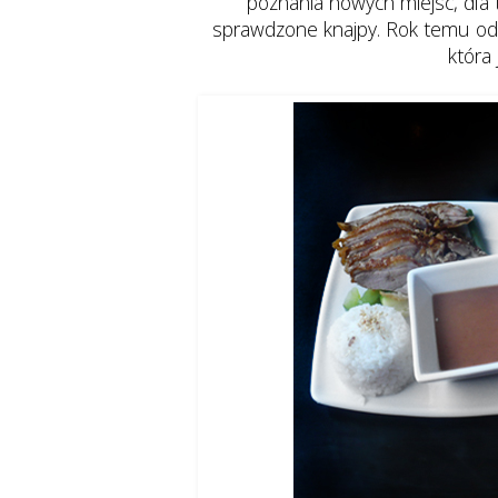
poznania nowych miejsc, dla 
sprawdzone knajpy. Rok temu o
która