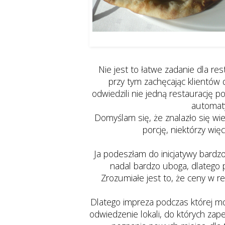
Kurczak Tikka Masala i chle
Nie jest to łatwe zadanie dla re
przy tym zachęcając klientów
odwiedzili nie jedną restaurację p
automaty
Domyślam się, że znalazło się wi
porcję, niektórzy więc
Ja podeszłam do inicjatywy bardzo
nadal bardzo uboga, dlatego 
Zrozumiałe jest to, że ceny w 
Dlatego impreza podczas której m
odwiedzenie lokali, do których zap