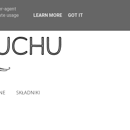
er-agent
rate usage
LEARN MORE
GOT IT
NE
SKŁADNIKI