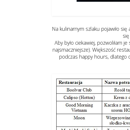
Kaczka z arachidowym sosem HOISIN o
Na kulinarnym szlaku pojawiło się 
się
Aby było ciekawiej, pozwoliłam j
najsmaczniejsze). Większość resta
podczas happy hours, dlatego o