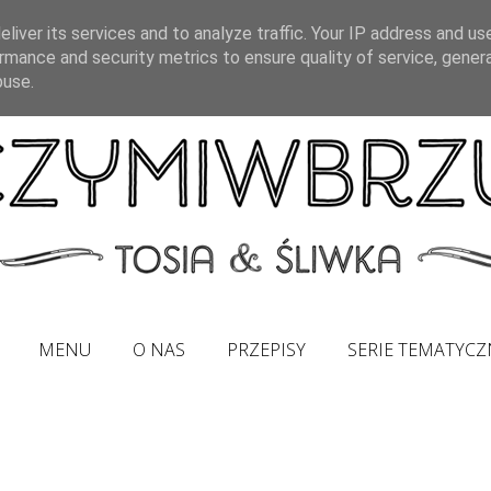
liver its services and to analyze traffic. Your IP address and us
rmance and security metrics to ensure quality of service, gene
buse.
MENU
O NAS
PRZEPISY
SERIE TEMATYCZ