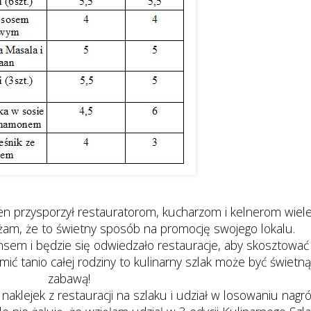
ten przysporzył restauratorom, kucharzom i kelnerom wiel
am, że to świetny sposób na promocję swojego lokalu.
tansem i będzie się odwiedzało restauracje, aby skosztować
ić tanio całej rodziny to kulinarny szlak może być świetną
zabawą!
naklejek z restauracji na szlaku i udział w losowaniu nagró