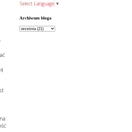
Select Language
▼
Archiwum bloga
e
wać
ną
st
 na
ość