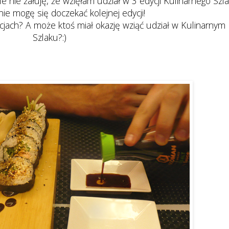
le nie żałuję, że wzięłam udział w 3 edycji Kulinarnego Szl
 nie mogę się doczekać kolejnej edycji!
kcjach? A może ktoś miał okazję wziąć udział w Kulinarnym
Szlaku?:)