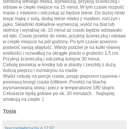
odrobiną letniego mleka, wymieszaj, przykryj ściereczką i
odstaw w ciepłe miejsce na 15 minut. W tym czasie rozpuść
masło z mlekiem i odczekaj aż będzie letnie. Do dużej miski
wsyp mąkę z solą, dodaj letnie mleko z masłem, rozczyn i
jajko. Składniki dokładnie wymieszaj, wyłóż na blat lub
stolnicę i wyrabiaj ok. 10 minut aż ciasto będzie odstawało
od ręki. Ciasto przełóż do miski, przykryj ściereczką i odstaw
w ciepłe miejsce na pół godziny. Po tym czasie powinno
podwoić swoją objętość. Wtedy podziel je na kulki równej
wielkości i rozwałkuj na okrągłe placki o grubości 1,5 cm.
Przykryj ściereczką i odczekaj kolejne 30 minut.
Cebulę posiekaj w kostkę lub w plastry i zeszklij z dużą
ilością pieprzu i rozmarynu na maśle.
Wyłóż cebulę na porcje ciasta, posyp pieprzem cayenne i
posmaruj brzegi ciasta żółtkiem. Przełóż na blachę
wysmarowaną oliwą i piecz w temperaturze 180 stopni.
Cebularze będą gotowe po ok. 20 minutach. Najlepiej
smakują na ciepło :)
Tosia
burczymiwbrzuchu
o
17:07