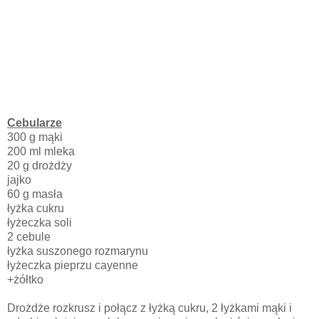
Cebularze
300 g mąki
200 ml mleka
20 g drożdży
jajko
60 g masła
łyżka cukru
łyżeczka soli
2 cebule
łyżka suszonego rozmarynu
łyżeczka pieprzu cayenne
+żółtko
Drożdże rozkrusz i połącz z łyżką cukru, 2 łyżkami mąki i