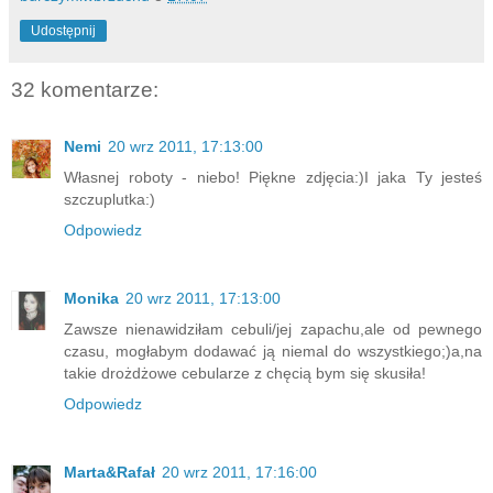
Udostępnij
32 komentarze:
Nemi
20 wrz 2011, 17:13:00
Własnej roboty - niebo! Piękne zdjęcia:)I jaka Ty jesteś
szczuplutka:)
Odpowiedz
Monika
20 wrz 2011, 17:13:00
Zawsze nienawidziłam cebuli/jej zapachu,ale od pewnego
czasu, mogłabym dodawać ją niemal do wszystkiego;)a,na
takie drożdżowe cebularze z chęcią bym się skusiła!
Odpowiedz
Marta&Rafał
20 wrz 2011, 17:16:00