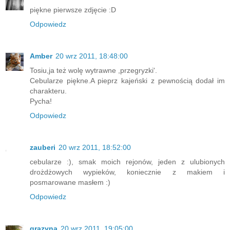
piękne pierwsze zdjęcie :D
Odpowiedz
Amber
20 wrz 2011, 18:48:00
Tosiu,ja też wolę wytrawne ,przegryzki'.
Cebularze piękne.A pieprz kajeński z pewnością dodał im
charakteru.
Pycha!
Odpowiedz
zauberi
20 wrz 2011, 18:52:00
cebularze :), smak moich rejonów, jeden z ulubionych
drożdżowych wypieków, koniecznie z makiem i
posmarowane masłem :)
Odpowiedz
grazyna
20 wrz 2011, 19:05:00