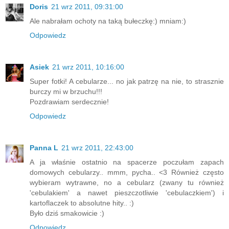
Doris
21 wrz 2011, 09:31:00
Ale nabrałam ochoty na taką bułeczkę:) mniam:)
Odpowiedz
Asiek
21 wrz 2011, 10:16:00
Super fotki! A cebularze... no jak patrzę na nie, to strasznie
burczy mi w brzuchu!!!
Pozdrawiam serdecznie!
Odpowiedz
Panna L
21 wrz 2011, 22:43:00
A ja właśnie ostatnio na spacerze poczułam zapach
domowych cebularzy.. mmm, pycha.. <3 Również często
wybieram wytrawne, no a cebularz (zwany tu również
'cebulakiem' a nawet pieszczotliwie 'cebulaczkiem') i
kartoflaczek to absolutne hity.. :)
Było dziś smakowicie :)
Odpowiedz