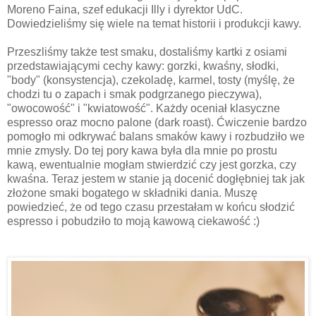
Moreno Faina, szef edukacji Illy i dyrektor UdC.
Dowiedzieliśmy się wiele na temat historii i produkcji kawy.
Przeszliśmy także test smaku, dostaliśmy kartki z osiami
przedstawiającymi cechy kawy: gorzki, kwaśny, słodki,
"body" (konsystencja), czekoladę, karmel, tosty (myślę, że
chodzi tu o zapach i smak podgrzanego pieczywa),
"owocowość" i "kwiatowość". Każdy oceniał klasyczne
espresso oraz mocno palone (dark roast). Ćwiczenie bardzo
pomogło mi odkrywać balans smaków kawy i rozbudziło we
mnie zmysły. Do tej pory kawa była dla mnie po prostu
kawą, ewentualnie mogłam stwierdzić czy jest gorzka, czy
kwaśna. Teraz jestem w stanie ją docenić dogłębniej tak jak
złożone smaki bogatego w składniki dania. Muszę
powiedzieć, że od tego czasu przestałam w końcu słodzić
espresso i pobudziło to moją kawową ciekawość :)