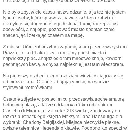
na siedzibę marki Illy, fabrykę oraz
Universita del caffe
.
Nie było zbyt wiele czasu na zwiedzanie, a ja też nie jestem
typem osoby, która sprawdza nazwę każdego zabytku i
ekscytuje się dogłębnie jego historią. Lubię raczej zarys
opowieści, a najlepiej poznawać miasto spontanicznie
spacerując i zerkając czasem na mapę.
Z miejsc, które zobaczyłam zapamiętałam przede wszystkim
Piazza Unita d 'Italia, czyli centralny punkt miasta i
największy plac. Znajdziecie tam mnóstwo knajp, kawiarni
pachnących kawą, a chyba najpiękniej jest tam wieczorem.
Na pierwszym zdjęciu tego rozdziału widzicie ciągnący się
od morza Canal Grande z bujającymi się na wodzie
stylowymi motorówkami.
Ostatnie zdjęcie w postaci mixu przedstawia trochę smutną
betonową plażę, a także oddalony o 7 km od centrum
Castello di Miramare. Zamek z XIX wieku, zbudowany na
rozkaz austriackiego księcia Maksymiliana Habsburga dla
wybranki Charlotty Belgijskiej. Miejsce niezwykle piękne,
owiane tajemnicą i legendą o klątwie. Podobno kto spędzi w