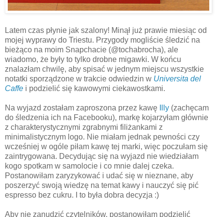
Latem czas płynie jak szalony! Minął już prawie miesiąc od
mojej wyprawy do Triestu. Przygody mogliście śledzić na
bieżąco na moim Snapchacie (@tochabrocha), ale
wiadomo, że były to tylko drobne migawki. W końcu
znalazłam chwilę, aby spisać w jednym miejscu wszystkie
notatki sporządzone w trakcie odwiedzin w
Universita del
Caffe
i podzielić się kawowymi ciekawostkami.
Na wyjazd zostałam zaproszona przez kawę
Illy
(zachęcam
do śledzenia ich na Facebooku), markę kojarzyłam głównie
z charakterystycznymi zgrabnymi filiżankami z
minimalistycznym logo. Nie miałam jednak pewności czy
wcześniej w ogóle piłam kawę tej marki, więc poczułam się
zaintrygowana. Decydując się na wyjazd nie wiedziałam
kogo spotkam w samolocie i co mnie dalej czeka.
Postanowiłam zaryzykować i udać się w nieznane, aby
poszerzyć swoją wiedzę na temat kawy i nauczyć się pić
espresso bez cukru. I to była dobra decyzja :)
Aby nie zanudzić czytelników, postanowiłam podzielić