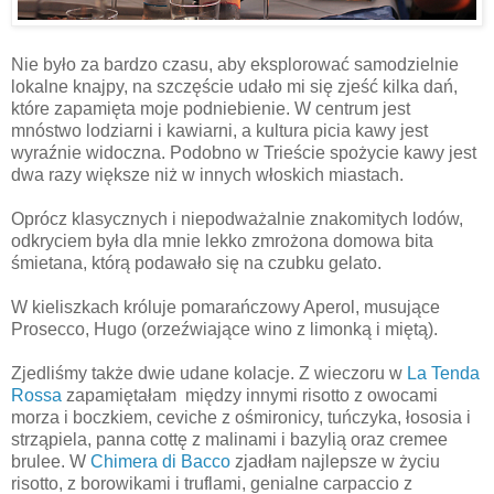
Nie było za bardzo czasu, aby eksplorować samodzielnie
lokalne knajpy, na szczęście udało mi się zjeść kilka dań,
które zapamięta moje podniebienie. W centrum jest
mnóstwo lodziarni i kawiarni, a kultura picia kawy jest
wyraźnie widoczna. Podobno w Trieście spożycie kawy jest
dwa razy większe niż w innych włoskich miastach.
Oprócz klasycznych i niepodważalnie znakomitych lodów,
odkryciem była dla mnie lekko zmrożona domowa bita
śmietana, którą podawało się na czubku gelato.
W kieliszkach króluje pomarańczowy Aperol, musujące
Prosecco, Hugo (orzeźwiające wino z limonką i miętą).
Zjedliśmy także dwie udane kolacje. Z wieczoru w
La Tenda
Rossa
zapamiętałam między innymi risotto z owocami
morza i boczkiem, ceviche z ośmironicy, tuńczyka, łososia i
strząpiela, panna cottę z malinami i bazylią oraz cremee
brulee. W
Chimera di Bacco
zjadłam najlepsze w życiu
risotto, z borowikami i truflami, genialne carpaccio z