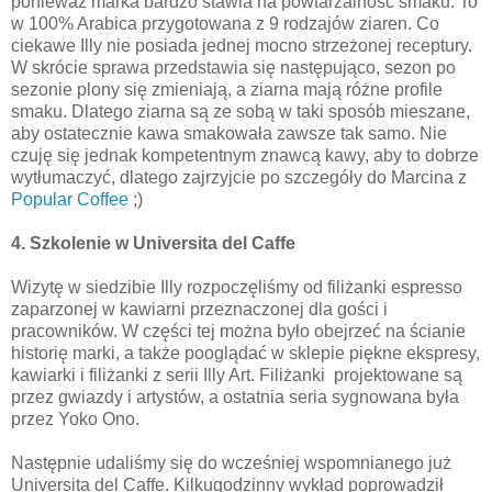
ponieważ marka bardzo stawia na powtarzalność smaku. To
w 100% Arabica przygotowana z 9 rodzajów ziaren. Co
ciekawe Illy nie posiada jednej mocno strzeżonej receptury.
W skrócie sprawa przedstawia się następująco, sezon po
sezonie plony się zmieniają, a ziarna mają różne profile
smaku. Dlatego ziarna są ze sobą w taki sposób mieszane,
aby ostatecznie kawa smakowała zawsze tak samo. Nie
czuję się jednak kompetentnym znawcą kawy, aby to dobrze
wytłumaczyć, dlatego zajrzyjcie po szczegóły do Marcina z
Popular Coffee
;)
4. Szkolenie w Universita del Caffe
Wizytę w siedzibie Illy rozpoczęliśmy od filiżanki espresso
zaparzonej w kawiarni przeznaczonej dla gości i
pracowników. W części tej można było obejrzeć na ścianie
historię marki, a także pooglądać w sklepie piękne ekspresy,
kawiarki i filiżanki z serii Illy Art. Filiżanki projektowane są
przez gwiazdy i artystów, a ostatnia seria sygnowana była
przez Yoko Ono.
Następnie udaliśmy się do wcześniej wspomnianego już
Universita del Caffe. Kilkugodzinny wykład poprowadził