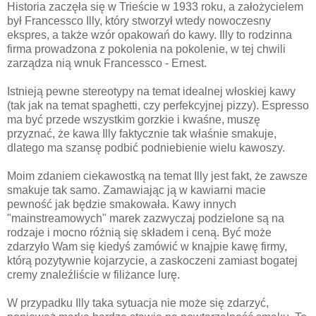
Historia zaczęła się w Trieście w 1933 roku, a założycielem
był Francessco Illy, który stworzył wtedy nowoczesny
ekspres, a także wzór opakowań do kawy. Illy to rodzinna
firma prowadzona z pokolenia na pokolenie, w tej chwili
zarządza nią wnuk Francessco - Ernest.
Istnieją pewne stereotypy na temat idealnej włoskiej kawy
(tak jak na temat spaghetti, czy perfekcyjnej pizzy). Espresso
ma być przede wszystkim gorzkie i kwaśne, muszę
przyznać, że kawa Illy faktycznie tak właśnie smakuje,
dlatego ma szansę podbić podniebienie wielu kawoszy.
Moim zdaniem ciekawostką na temat Illy jest fakt, że zawsze
smakuje tak samo. Zamawiając ją w kawiarni macie
pewność jak będzie smakowała. Kawy innych
"mainstreamowych" marek zazwyczaj podzielone są na
rodzaje i mocno różnią się składem i ceną. Być może
zdarzyło Wam się kiedyś zamówić w knajpie kawę firmy,
którą pozytywnie kojarzycie, a zaskoczeni zamiast bogatej
cremy znaleźliście w filiżance lurę.
W przypadku Illy taka sytuacja nie może się zdarzyć,