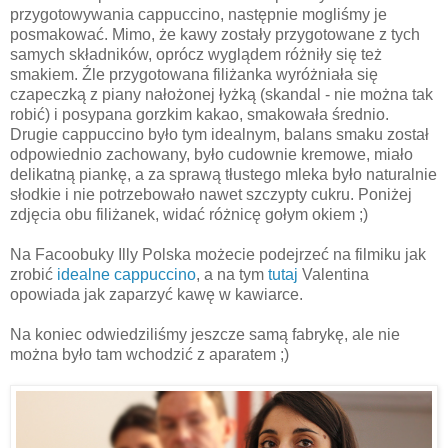
przygotowywania cappuccino, następnie mogliśmy je
posmakować. Mimo, że kawy zostały przygotowane z tych
samych składników, oprócz wyglądem różniły się też
smakiem. Źle przygotowana filiżanka wyróżniała się
czapeczką z piany nałożonej łyżką (skandal - nie można tak
robić) i posypana gorzkim kakao, smakowała średnio.
Drugie cappuccino było tym idealnym, balans smaku został
odpowiednio zachowany, było cudownie kremowe, miało
delikatną piankę, a za sprawą tłustego mleka było naturalnie
słodkie i nie potrzebowało nawet szczypty cukru. Poniżej
zdjęcia obu filiżanek, widać różnicę gołym okiem ;)
Na Facoobuky Illy Polska możecie podejrzeć na filmiku jak
zrobić
idealne cappuccino
, a na tym
tutaj
Valentina
opowiada jak zaparzyć kawę w kawiarce.
Na koniec odwiedziliśmy jeszcze samą fabrykę, ale nie
można było tam wchodzić z aparatem ;)