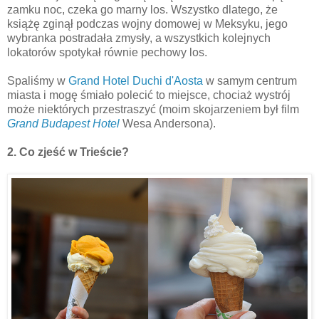
zamku noc, czeka go marny los. Wszystko dlatego, że
książę zginął podczas wojny domowej w Meksyku, jego
wybranka postradała zmysły, a wszystkich kolejnych
lokatorów spotykał równie pechowy los.
Spaliśmy w
Grand Hotel Duchi d'Aosta
w samym centrum
miasta i mogę śmiało polecić to miejsce, chociaż wystrój
może niektórych przestraszyć (moim skojarzeniem był film
Grand Budapest Hotel
Wesa Andersona).
2. Co zjeść w Trieście?