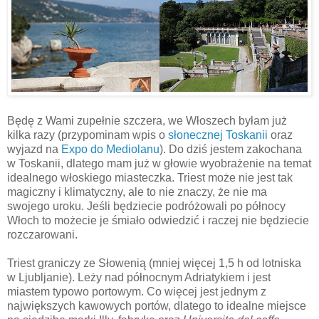
Będę z Wami zupełnie szczera, we Włoszech byłam już
kilka razy (przypominam wpis o
słonecznej Toskanii
oraz
wyjazd na
Expo do Mediolanu
). Do dziś jestem zakochana
w Toskanii, dlatego mam już w głowie wyobrażenie na temat
idealnego włoskiego miasteczka. Triest może nie jest tak
magiczny i klimatyczny, ale to nie znaczy, że nie ma
swojego uroku. Jeśli będziecie podróżowali po północy
Włoch to możecie je śmiało odwiedzić i raczej nie będziecie
rozczarowani.
Triest graniczy ze Słowenią (mniej więcej 1,5 h od lotniska
w Ljubljanie). Leży nad północnym Adriatykiem i jest
miastem typowo portowym. Co więcej jest jednym z
największych kawowych portów, dlatego to idealne miejsce