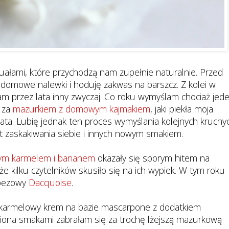
ytuałami, które przychodzą nam zupełnie naturalnie. Przed
domowe nalewki i hoduję zakwas na barszcz. Z kolei w
m przez lata inny zwyczaj. Co roku wymyślam chociaż jed
 za
mazurkiem z domowym kajmakiem
, jaki piekła moja
ta. Lubię jednak ten proces wymyślania kolejnych kruchy
 zaskakiwania siebie i innych nowym smakiem.
nym karmelem i bananem
okazały się sporym hitem na
że kilku czytelników skusiło się na ich wypiek. W tym roku
k bezowy
Dacquoise
.
 karmelowy krem na bazie mascarpone z dodatkiem
hniona smakami zabrałam się za trochę lżejszą mazurkową