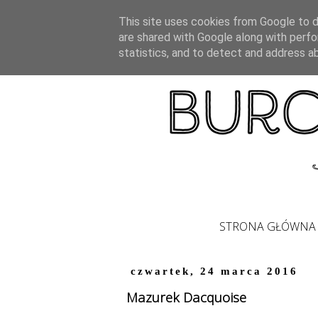
This site uses cookies from Google to de
are shared with Google along with perfo
statistics, and to detect and address a
STRONA GŁÓWNA
czwartek, 24 marca 2016
Mazurek Dacquoise