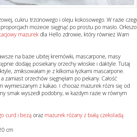
zowej, cukru trzcinowego i oleju kokosowego. W razie czeg
proporcjach możecie sięgnąć po prostu po masło. Orkisz
stacjowy mazurek
dla Hello zdrowie, który również Wam
awsze na bazie ubitej kremówki, mascarpone, masy
tępnie dodaję posiekany orzechy włoskie i daktyle. Tutaj
ktyle, zmiksowałam je z kilkoma łyżkami mascarpone.
 a zamiast orzechów sięgnęłam po pekany. Całość
 wymieszanym z kakao. I chociaż mazurek różni się od
czny smak wyszedł podobny, w każdym razie w równym
o curd i bezą
oraz
mazurek różany z białą czekoladą.
 20 cm