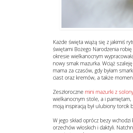
Każde święta wiążą się z jakimiś r
świętami Bożego Narodzenia robię 
okresie wielkanocnym wypracowała
nowy smak mazurka. Wciąż szaleję
mama za czasów, gdy byłam smarka
ciast oraz kremów, a także moment
Zeszłoroczne
mini mazurki z solo
wielkanocnym stole, a i pamiętam, 
moją inspiracją był ulubiony torci
W jego skład oprócz bezy wchodzi
orzechów włoskich i daktyli. Natc