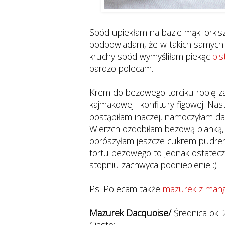
Spód upiekłam na bazie mąki orkis
podpowiadam, że w takich samych 
kruchy spód wymyśliłam piekąc
pi
bardzo polecam.
Krem do bezowego torciku robię z
kajmakowej i konfitury figowej. Nas
postąpiłam inaczej, namoczyłam da
Wierzch ozdobiłam bezową pianką,
oprószyłam jeszcze cukrem pudrem
tortu bezowego to jednak ostate
stopniu zachwyca podniebienie :)
Ps. Polecam także
mazurek z mang
Mazurek Dacquoise/
Średnica ok.
Ciasto: