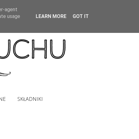
er-agent
rate usage
LEARN MORE
GOT IT
NE
SKŁADNIKI