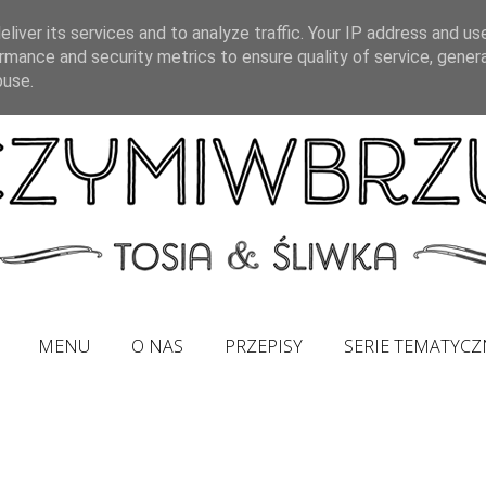
liver its services and to analyze traffic. Your IP address and us
rmance and security metrics to ensure quality of service, gene
buse.
MENU
O NAS
PRZEPISY
SERIE TEMATYCZ