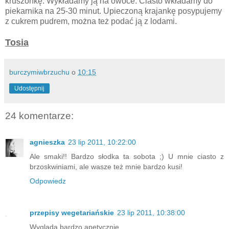
kruszonkę. Wykładamy ją na owoce. Ciasto wkładamy do
piekarnika na 25-30 minut. Upieczoną krajankę posypujemy
z cukrem pudrem, można też podać ją z lodami.
Tosia
burczymiwbrzuchu
o
10:15
Udostępnij
24 komentarze:
agnieszka
23 lip 2011, 10:22:00
Ale smaki!! Bardzo słodka ta sobota ;) U mnie ciasto z
brzoskwiniami, ale wasze też mnie bardzo kusi!
Odpowiedz
przepisy wegetariańskie
23 lip 2011, 10:38:00
Wygląda bardzo apetycznie.