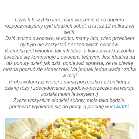
Czas tak szybko leci, mam wrażenie iż co dopiero
rozpoczynałyśmy cykl słodkich sobót, a tu już 12 notka z tej
serii!
Dziś mocno owocowo, w końcu mamy lato, więc grzechem
by było nie korzystać z sezonowych owoców.
Krajanka jest wilgotna tak jak lubię, a kokosowa kruszonka
świetnie się komponuje z owocami leśnymi. Jest idealna na
tak ponury dzień jak dziś, ponieważ sprawia, że na chwilę
można poczuć się słonecznie. Ma jednak jedną wadę : znika
w mig!
Próbowałam już wersji z samą porzeczką i z konfiturą z
dzikiej róży i zdecydowanie jagodowo-porzeczkowa wersja
została moim faworytem :)
Życzę wszystkim słodkiej soboty, moja taka będzie,
ponieważ wybieram się do pracy..a pracuję w
kawiarni
.