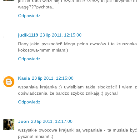
jak od rana widzi się i czyta takie rzeczy to jak utrzymac tu
wagę???pychota...
Odpowiedz
judik1119
23 lip 2011, 12:15:00
Rany jakie pyszności! Mega pełna owoców i ta kruszonka
kokosowa-mmm mniam:)
Odpowiedz
Kasia
23 lip 2011, 12:15:00
wspaniała krajanka :) uwielbiam takie słodkości! i wiem z
doświadczenia, że bardzo szybko znikają :) pycha!
Odpowiedz
Joon
23 lip 2011, 12:17:00
wszystkie owocowe krajanki są wspaniałe - ta musiała być
pyszna! mniam! :)