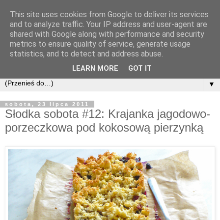
This site uses cookies from Google to deliver its services
and to analyze traffic. Your IP address and user-agent are
shared with Google along with performance and security
metrics to ensure quality of service, generate usage
statistics, and to detect and address abuse.
LEARN MORE
GOT IT
▼
sobota, 23 lipca 2011
Słodka sobota #12: Krajanka jagodowo-
porzeczkowa pod kokosową pierzynką