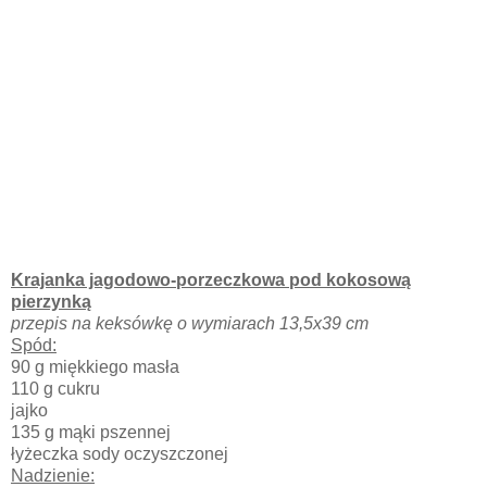
Krajanka jagodowo-porzeczkowa pod kokosową
pierzynką
przepis na keksówkę o wymiarach 13,5x39 cm
Spód:
90 g miękkiego masła
110 g cukru
jajko
135 g mąki pszennej
łyżeczka sody oczyszczonej
Nadzienie: