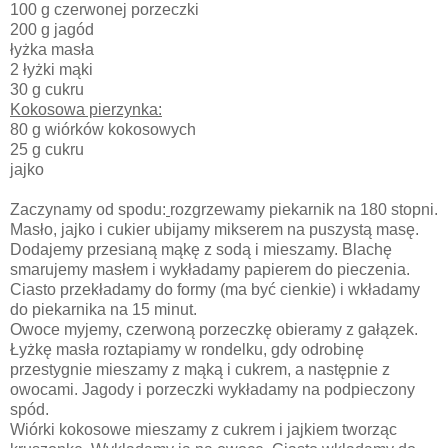
100 g czerwonej porzeczki
200 g jagód
łyżka masła
2 łyżki mąki
30 g cukru
Kokosowa pierzynka:
80 g wiórków kokosowych
25 g cukru
jajko
Zaczynamy od spodu:
rozgrzewamy piekarnik na 180 stopni.
Masło, jajko i cukier ubijamy mikserem na puszystą masę.
Dodajemy przesianą mąkę z sodą i mieszamy. Blachę
smarujemy masłem i wykładamy papierem do pieczenia.
Ciasto przekładamy do formy (ma być cienkie) i wkładamy
do piekarnika na 15 minut.
Owoce myjemy, czerwoną porzeczkę obieramy z gałązek.
Łyżkę masła roztapiamy w rondelku, gdy odrobinę
przestygnie mieszamy z mąką i cukrem, a następnie z
owocami. Jagody i porzeczki wykładamy na podpieczony
spód.
Wiórki kokosowe mieszamy z cukrem i jajkiem tworząc