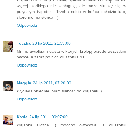
Wspaniałości. Ja już dzisiaj upiekłam babeczki, więc na nic
więcej słodkiego nie zasługuję, ale może skuszę się w
przyszłym tygodniu. Trzeba sobie w końcu osłodzić lato,
skoro nie ma słońca :-)
Odpowiedz
Toczka
23 lip 2011, 21:39:00
Mmm, uwielbiam ciasta w których królóją przede wszystkim
owoce, a zaraz po nich kruszonka :D
Odpowiedz
Maggie
24 lip 2011, 07:20:00
Wyglada oblednie! Mam slabosc do krajanek :)
Odpowiedz
Kasia
24 lip 2011, 09:07:00
krajanka śliczna :) moocno owocowa, a kruszonki