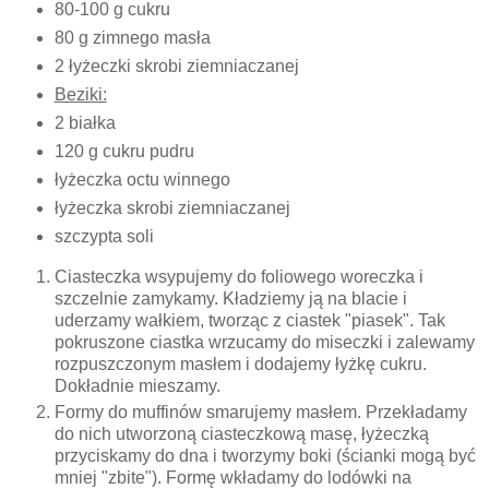
80-100 g cukru
80 g zimnego masła
2 łyżeczki skrobi ziemniaczanej
Beziki:
2 białka
120 g cukru pudru
łyżeczka octu winnego
łyżeczka skrobi ziemniaczanej
szczypta soli
Ciasteczka wsypujemy do foliowego woreczka i
szczelnie zamykamy. Kładziemy ją na blacie i
uderzamy wałkiem, tworząc z ciastek "piasek". Tak
pokruszone ciastka wrzucamy do miseczki i zalewamy
rozpuszczonym masłem i dodajemy łyżkę cukru.
Dokładnie mieszamy.
Formy do muffinów smarujemy masłem. Przekładamy
do nich utworzoną ciasteczkową masę, łyżeczką
przyciskamy do dna i tworzymy boki (ścianki mogą być
mniej "zbite"). Formę wkładamy do lodówki na