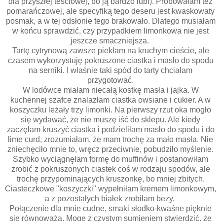
dla przyszłej teściowej, bo ją bardzo lubi). Próbowałam też
pomarańczowej, ale specyfiką tego deseru jest kwaskowaty
posmak, a w tej odsłonie tego brakowało. Dlatego musiałam
w końcu sprawdzić, czy przypadkiem limonkowa nie jest
jeszcze smaczniejsza.
Tartę cytrynową zawsze piekłam na kruchym cieście, ale
czasem wykorzystuję pokruszone ciastka i masło do spodu
na serniki. I właśnie taki spód do tarty chciałam
przygotować.
W lodówce miałam niecałą kostkę masła i jajka. W
kuchennej szafce znalazłam ciastka owsiane i cukier. A w
koszyczku leżały trzy limonki. Na pierwszy rzut oka mogło
się wydawać, że nie muszę iść do sklepu. Ale kiedy
zaczęłam kruszyć ciastka i podzieliłam masło do spodu i do
lime curd, zrozumiałam, że mam trochę za mało masła. Nie
zniechęciło mnie to, wręcz przeciwnie, pobudziło myślenie.
Szybko wyciągnęłam formę do muffinów i postanowiłam
zrobić z pokruszonych ciastek coś w rodzaju spodów, ale
trochę przypominających kruszonkę, bo mniej zbitych.
Ciasteczkowe "koszyczki" wypełniłam kremem limonkowym,
a z pozostałych białek zrobiłam bezy.
Połączenie dla mnie cudne, smaki słodko-kwaśne pięknie
się równoważą. Mogę z czystym sumieniem stwierdzić, że