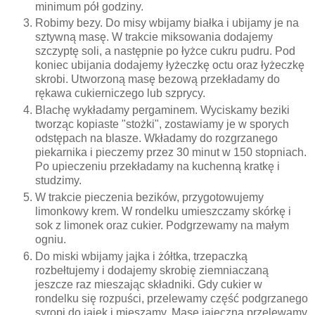
minimum pół godziny.
Robimy bezy. Do misy wbijamy białka i ubijamy je na
sztywną masę. W trakcie miksowania dodajemy
szczyptę soli, a następnie po łyżce cukru pudru. Pod
koniec ubijania dodajemy łyżeczkę octu oraz łyżeczkę
skrobi. Utworzoną masę bezową przekładamy do
rękawa cukierniczego lub szprycy.
Blachę wykładamy pergaminem. Wyciskamy beziki
tworząc kopiaste "stożki", zostawiamy je w sporych
odstępach na blasze. Wkładamy do rozgrzanego
piekarnika i pieczemy przez 30 minut w 150 stopniach.
Po upieczeniu przekładamy na kuchenną kratkę i
studzimy.
W trakcie pieczenia bezików, przygotowujemy
limonkowy krem. W rondelku umieszczamy skórkę i
sok z limonek oraz cukier. Podgrzewamy na małym
ogniu.
Do miski wbijamy jajka i żółtka, trzepaczką
rozbełtujemy i dodajemy skrobię ziemniaczaną
jeszcze raz mieszając składniki. Gdy cukier w
rondelku się rozpuści, przelewamy część podgrzanego
syropi do jajek i mieszamy. Masę jajeczną przelewamy