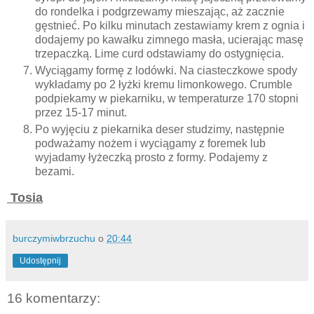
do rondelka i podgrzewamy mieszając, aż zacznie
gęstnieć. Po kilku minutach zestawiamy krem z ognia i
dodajemy po kawałku zimnego masła, ucierając masę
trzepaczką. Lime curd odstawiamy do ostygnięcia.
Wyciągamy formę z lodówki. Na ciasteczkowe spody
wykładamy po 2 łyżki kremu limonkowego. Crumble
podpiekamy w piekarniku, w temperaturze 170 stopni
przez 15-17 minut.
Po wyjęciu z piekarnika deser studzimy, następnie
podważamy nożem i wyciągamy z foremek lub
wyjadamy łyżeczką prosto z formy. Podajemy z
bezami.
Tosia
burczymiwbrzuchu
o
20:44
Udostępnij
16 komentarzy: