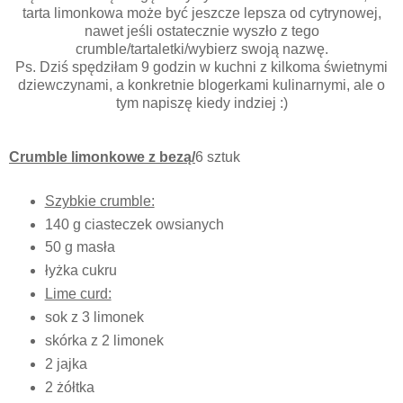
tarta limonkowa może być jeszcze lepsza od cytrynowej,
nawet jeśli ostatecznie wyszło z tego
crumble/tartaletki/wybierz swoją nazwę.
Ps. Dziś spędziłam 9 godzin w kuchni z kilkoma świetnymi
dziewczynami, a konkretnie blogerkami kulinarnymi, ale o
tym napiszę kiedy indziej :)
Crumble limonkowe z bezą/
6 sztuk
Szybkie crumble:
140 g ciasteczek owsianych
50 g masła
łyżka cukru
Lime curd:
sok z 3 limonek
skórka z 2 limonek
2 jajka
2 żółtka